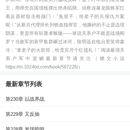
王，用弹壳在国境线摆出绝杀陷阱。侦察连暴龙陈铁军扛
着反器材狙击枪踹门："兔崽子，给老子的兵报仇方案
呢！"从新兵代理排长到铁血指挥官，他撕碎的不止是边境
阴谋，更是所有轻蔑者喉咙——谁说关系户不能是战场阎
罗？当敌军的装甲集群碾过冰河，陆明远在电台里笑得森
冷："拿老子的火箭筒，给贵宾开个红毯礼！" 阅读最强关
系户军中逆鳞最新章节请关注（燃文小说
https://m.1024txt.com/book/587226/）
最新章节列表
第230章 以战养战
第229章 又反抽
第228章 发现暗哨