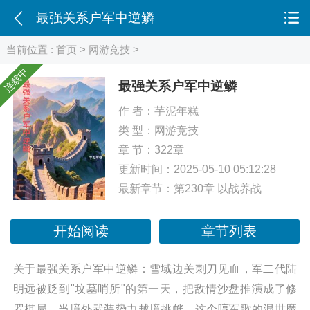
最强关系户军中逆鳞
当前位置 :
首页
>
网游竞技
>
连载中
最强关系户军中逆鳞
作 者：
芋泥年糕
类 型：
网游竞技
章 节：322章
更新时间：2025-05-10 05:12:28
最新章节：
第230章 以战养战
开始阅读
章节列表
关于最强关系户军中逆鳞：雪域边关刺刀见血，军二代陆
明远被贬到"坟墓哨所"的第一天，把敌情沙盘推演成了修
罗棋局。当境外武装势力越境挑衅，这个哼军歌的混世魔