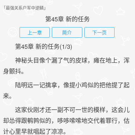
「最强关系户军中逆鳞」
第45章 新的任务
上一章
简介
下一页
第45章 新的任务(1/3)
神秘头目像个漏了气的皮球，瘫在地上，浑
身颤抖。
陆明远一记擒拿，像提小鸡似的把他提了起
来。
这家伙刚才还一副不可一世的模样，这会儿
却怂得跟鹌鹑似的，哆哆嗦嗦地交代着罪行，估
计心里早就唱起了凉凉。