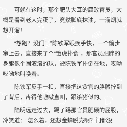
可就在这时，那个肥头大耳的腐败官员，大
概是看到老大完蛋了，竟然脚底抹油，一溜烟就
想开溜！
“想跑？没门！”陈铁军眼疾手快，一个箭步
窜上去，直接来了个“饿虎扑食”，那官员肥胖的
身躯像个圆滚滚的球，被陈铁军扑倒在地，哎呦
哎呦地叫唤着。
陈铁军反手一扣，直接把这贪官的胳膊拧到
了背后，疼得他嗷嗷直叫，跟杀猪似的。
陆明远走过去，踢了踢那官员肥硕的屁股，
冷笑道：“怎么着，还想金蝉脱壳啊？门都没