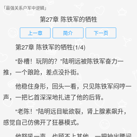
「最强关系户军中逆鳞」
第27章 陈铁军的牺牲
上一章
简介
下一页
第27章 陈铁军的牺牲(1/4)
“卧槽！玩阴的？”陆明远被陈铁军奋力一
推，一个踉跄，差点没扑街。
他稳住身形，回头一看，只见陈铁军闷哼一
声，一把匕首深深地扎进了他的后背。
“老陈！”陆明远目眦欲裂，肾上腺素飙升，
感觉自己仿佛开了狂暴模式。
他怒吼一声，也顾不上其他，一把抽出腰间