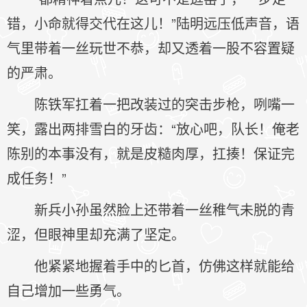
错，小命就得交代在这儿！”陆明远压低声音，语
气里带着一丝玩世不恭，却又透着一股不容置疑
的严肃。
陈铁军扛着一把改装过的突击步枪，咧嘴一
笑，露出两排雪白的牙齿：“放心吧，队长！俺老
陈别的本事没有，就是皮糙肉厚，扛揍！保证完
成任务！”
新兵小孙虽然脸上还带着一丝稚气未脱的青
涩，但眼神里却充满了坚定。
他紧紧地握着手中的匕首，仿佛这样就能给
自己增加一些勇气。