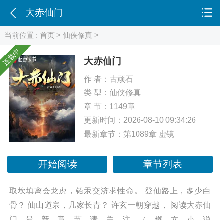
大赤仙门
当前位置 :
首页
>
仙侠修真
>
连载中
大赤仙门
作 者：
古顽石
类 型：
仙侠修真
章 节：1149章
更新时间：2026-08-10 09:34:26
最新章节：
第1089章 虚镜
开始阅读
章节列表
取坎填离会龙虎，铅汞交济求性命。 登仙路上，多少白
骨？ 仙山道宗，几家长青？ 许玄一朝穿越， 阅读大赤仙
门最新章节请关注（燃文小说