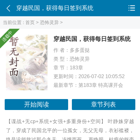
穿越民国，获得每日签到系统
当前位置 :
首页
>
恐怖灵异
>
连载中
穿越民国，获得每日签到系统
作 者：
多多蛋挞
类 型：
恐怖灵异
章 节：183章
更新时间：2026-07-02 10:05:52
最新章节：
第183章 特高课开会
开始阅读
章节列表
【谍战+无cp+系统+女强+多重身份+空间】 叶静姝穿越
了，穿成了民国北平的一位孤女，无父无母，衣衫褴褛，
终是没能熬过那个冬天，冻饿而死。 再睁眼，枯瘦的躯壳