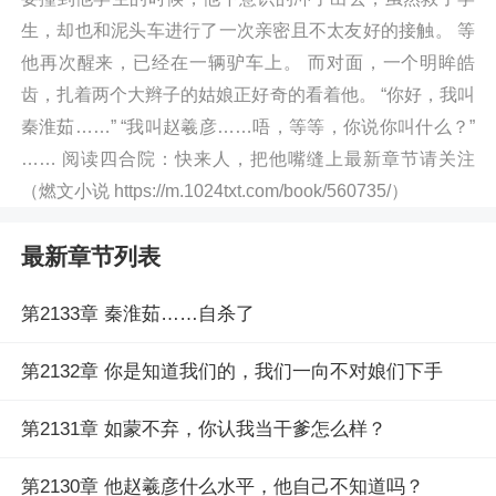
生，却也和泥头车进行了一次亲密且不太友好的接触。 等
他再次醒来，已经在一辆驴车上。 而对面，一个明眸皓
齿，扎着两个大辫子的姑娘正好奇的看着他。 “你好，我叫
秦淮茹……” “我叫赵羲彦……唔，等等，你说你叫什么？”
…… 阅读四合院：快来人，把他嘴缝上最新章节请关注
（燃文小说 https://m.1024txt.com/book/560735/）
最新章节列表
第2133章 秦淮茹……自杀了
第2132章 你是知道我们的，我们一向不对娘们下手
第2131章 如蒙不弃，你认我当干爹怎么样？
第2130章 他赵羲彦什么水平，他自己不知道吗？