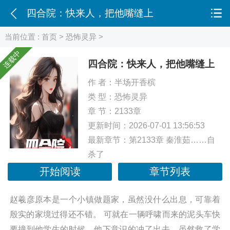
四合院：快来人，把他嘴缝上
当前位置 :
首页
>
恐怖灵异
>
连载中
四合院：快来人，把他嘴缝上
作 者：
半场开香槟
类 型：
恐怖灵异
章 节：2133章
更新时间：2026-07-01 13:56:53
最新章节：
第2133章 秦淮茹……自
杀了
开始阅读
章节列表
赵羲彦原本是一个小镇做题家，虽然没什么出息，可靠着
殷实的家境过得还不错。 可就在一辆呼啸而来的泥头车快
要撞到他学生的时候，他下意识的冲了出去，虽然救了学