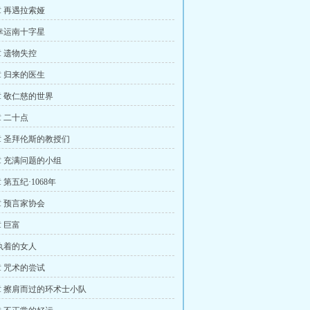
 再遇拉索娅
幸运南十字星
 遗物失控
 归来的医生
 敬仁慈的世界
 二十点
 圣拜伦斯的教授们
 充满问题的小组
第五纪·1068年
 预言家协会
 巨富
执着的女人
 咒术的尝试
 擦肩而过的环术士小队