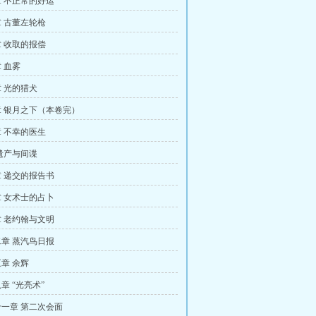
 不正常的好运
 古董左轮枪
 收取的报偿
 血雾
 光的猎犬
 银月之下（本卷完）
 不幸的医生
遗产与间谍
 递交的报告书
 女术士的占卜
 老约翰与文明
章 蒸汽鸟日报
章 余辉
章 “光亮术”
一章 第二次会面