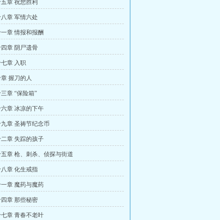
五章 祝您胜利
八章 军情六处
一章 情报和报酬
四章 阴尸遗骨
七章 入职
章 握刀的人
三章 “保险箱”
六章 冰凉的下午
九章 圣祷节纪念币
二章 失踪的孩子
五章 枪、刺杀、侦探与街道
八章 化生戒指
一章 魔药与魔药
四章 那些秘密
七章 青春不老叶