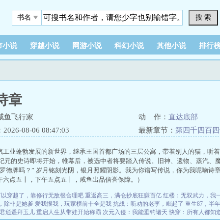
搜 索
书名
市小说
穿越小说
网游小说
科幻小说
其他小说
排行
诗章
咸鱼飞行家
动 作：
直达底部
26-08-06 08:47:03
最新章节：
第四千四百四
汽工业蓬勃发展的新世界，继承王国首都广场的三层公寓，带着别人的猫，听着
纪元的史诗即将开始，帷幕后，被选中者将要踏入传说。旧神、遗物、蒸汽、魔女、
把罗德牌吗？” 岁月铭刻光阴，银月照耀阴影。我为你谱写传说，你为我呢喃诗
午六点五十，下午五点五十，咸鱼出品信誉保障。）
可以穿越了，靠修行无敌很合理吧
重返高三，满仓抄底狂赚百亿
红楼：无双武力，我
，除非是她爹
爱我恨我，玩家榜前十全是我
抗战：听劝的老李，崛起了
重生87，半年
君逍遥拜玉儿
重启人生从带娃开始称霸
次元入侵：我能垂钓诸天
快穿：所有人都知