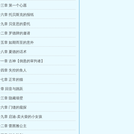
三章 第一个心愿
六章 托贝斯克的报纸
九章 贝亚思的委托
二章 罗德牌的邀请
五章 如期而至的意外
八章 夏德的话术
一章 古神【倒悬的审判者】
四章 失控的鱼人
七章 正常的猫
章 回音与跳跃
三章 隐藏墙壁
六章 门缝的窥探
九章 启迪-卖火柴的小女孩
二章 蕾茜雅公主