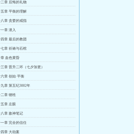
二章 后悔的礼物
五章 平衡的理解
八章 贪婪的戒指
一章 潜入
四章 最后的教团
七章 祈祷与石棺
章 血色黄昏
三章 晋升二环（七夕加更）
六章 创始·平衡
九章 第五纪3002年
二章 牺牲
五章 左眼
八章 敌神笔记
一章 完全的信任
四章 大劫案