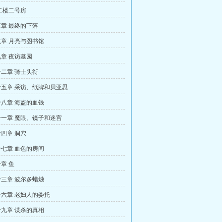
二楼二号房
章 最终的下落
章 月亮与图书馆
章 夜访墓园
二章 骑士头衔
五章 采访、纸牌和贝亚思
八章 海盗的血钱
一章 魔眼、镜子和迷宫
四章 洞穴
七章 血色的房间
章 鱼
三章 波尔多蜡烛
六章 老妇人的委托
九章 谋杀的真相