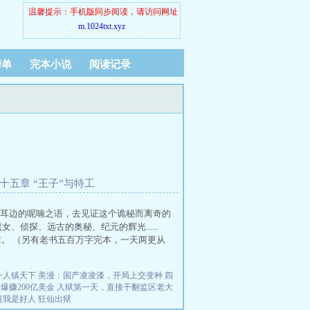
温馨提示：手机版同步阅读，请访问网址
m.1024txt.xyz
榜单
完本小说
阅读记录
十五章 “王子”与特工
耳边的呢喃之语，去见证这个诡秘而离奇的
侦探、远古的奥秘、纪元的辉光......
章。 （另有老书五百万字完本，一天两更从
一人镇天下
美漫：国产凌凌漆，开局上交变种
四
爆赚200亿美金
入狱第一天，直接干翻监区老大
道我是好人
狂仙出狱