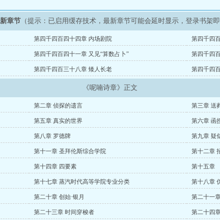
最新章节
（提示：已启用缓存技术，最新章节可能会延时显示，登录书架
第四千四百四十四章 内场剧院
第四千四百
第四千四百四十一章 又见“算数占卜”
第四千四百
第四千四百三十八章 矮人长老
第四千四百
《呢喃诗章》正文
第二章 侦探的遗言
第三章 送
第五章 真实的世界
第六章 函
第八章 罗德牌
第九章 疑
第十一章 圣拜伦斯综合学院
第十二章 
第十四章 四要素
第十五章 
第十七章 蒸汽时代高等学院专业分类
第十八章 
第二十章 创始·银月
第二十一章
第二十三章 时间穿梭者
第二十四章