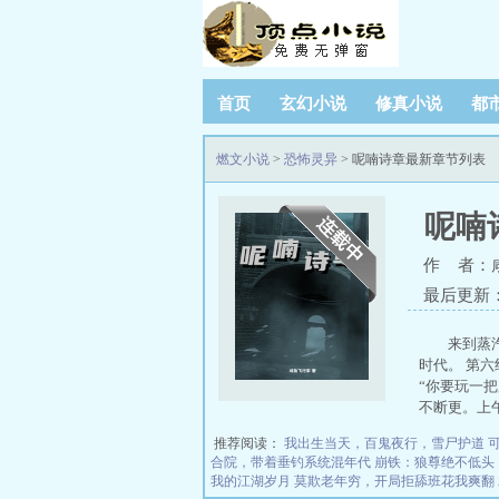
首页
玄幻小说
修真小说
都
燃文小说
>
恐怖灵异
> 呢喃诗章最新章节列表
呢喃
作 者：
最后更新：20
来到蒸
时代。 第六
“你要玩一
不断更。上
推荐阅读：
我出生当天，百鬼夜行，雪尸护道
合院，带着垂钓系统混年代
崩铁：狼尊绝不低头
我的江湖岁月
莫欺老年穷，开局拒舔班花我爽翻