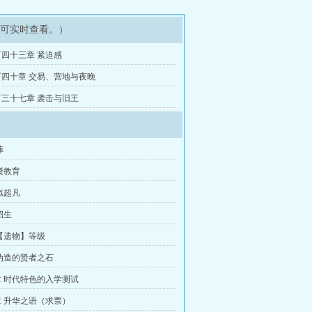
即可实时查看。）
四十三章 紧迫感
四十章 交易、营地与夜晚
三十七章 袭击与旧王
葬
授教育
似超凡
招生
【遗物】等级
伪造的贤者之石
 时代特色的入学测试
 升华之语（求票）