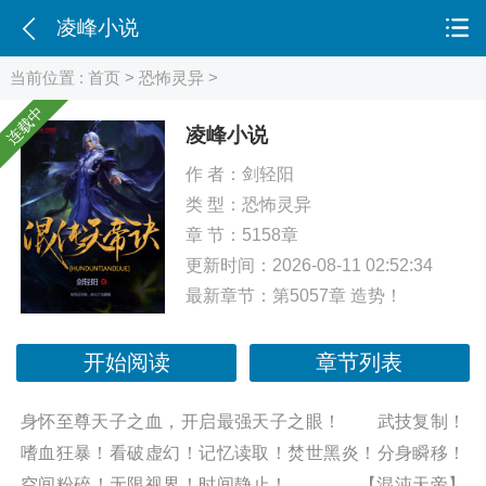
凌峰小说
当前位置 :
首页
>
恐怖灵异
>
连载中
凌峰小说
作 者：
剑轻阳
类 型：
恐怖灵异
章 节：5158章
更新时间：2026-08-11 02:52:34
最新章节：
第5057章 造势！
开始阅读
章节列表
身怀至尊天子之血，开启最强天子之眼！ 武技复制！
嗜血狂暴！看破虚幻！记忆读取！焚世黑炎！分身瞬移！
空间粉碎！无限视界！时间静止！…… 【混沌天帝】