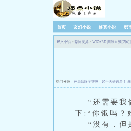
首页
玄幻小说
修真小说
都
燃文小说
>
恐怖灵异
>
WIZARD:黯淡血缘[西幻]
热门推荐：
开局瞎眼宇智波，起手天碍震星！
崩
“还需要我做
下:“你饿吗
“没有，但是