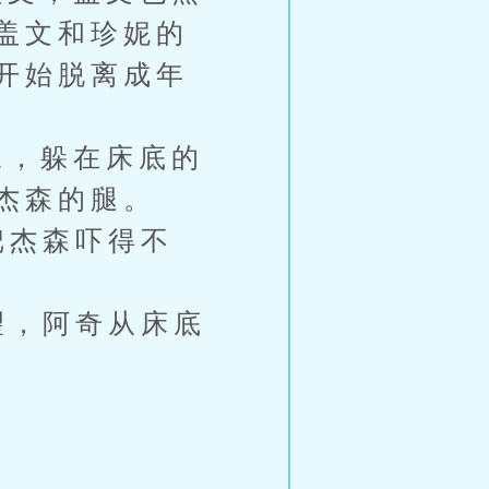
盖文和珍妮的
开始脱离成年
，躲在床底的
杰森的腿。
把杰森吓得不
望，阿奇从床底