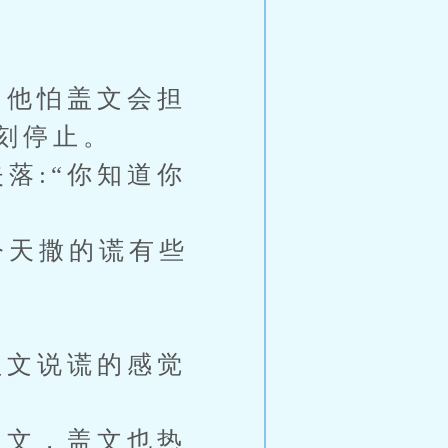
他怕盖文会担
刻停止。
落:“你知道你
今天撒的谎有些
文说谎的感觉
文，盖文也热