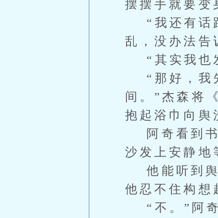
摆摆手就要变
“我还有话跟
乱，没办法告
“其实我也发
“那好，我先
间。”杰森将
抱起浴巾向舆
阿奇看到书名
沙发上安静地
他能听到舆洗
他忍不住构想
“不。”阿奇