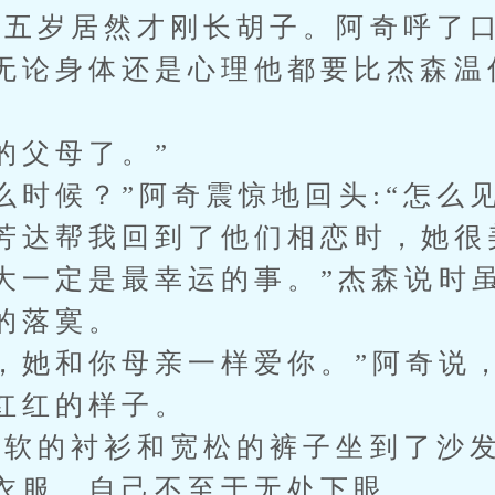
岁居然才刚长胡子。阿奇呼了口
无论身体还是心理他都要比杰森温
父母了。”
时候？”阿奇震惊地回头:“怎么见
达帮我回到了他们相恋时，她很
大一定是最幸运的事。”杰森说时
的落寞。
她和你母亲一样爱你。”阿奇说
红红的样子。
的衬衫和宽松的裤子坐到了沙发
衣服，自己不至于无处下眼。