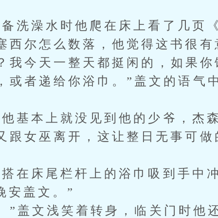
洗澡水时他爬在床上看了几页《
塞西尔怎么数落，他觉得这书很有
我今天一整天都挺闲的，如果你
，或者递给你浴巾。”盖文的语气
基本上就没见到他的少爷，杰森
又跟女巫离开，这让整日无事可做
搭在床尾栏杆上的浴巾吸到手中冲
晚安盖文。”
”盖文浅笑着转身，临关门时他