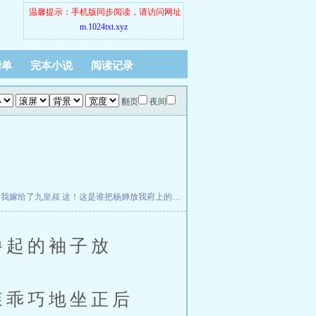
温馨提示：手机版同步阅读，请访问网址
m.1024txt.xyz
榜单
完本小说
阅读记录
翻页
夜间
，我嫁给了九皇叔
这！这是谁把杨婵放我府上的？
莫欺老年穷，开局拒舔班花我爽翻
撸起的袖子放
森乖巧地坐正后