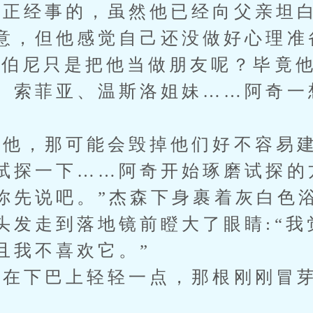
经事的，虽然他已经向父亲坦白
意，但他感觉自己还没做好心理准
温伯尼只是把他当做朋友呢？毕竟
、索菲亚、温斯洛姐妹……阿奇一
他，那可能会毁掉他们好不容易建
试探一下……阿奇开始琢磨试探的
先说吧。”杰森下身裹着灰白色
头发走到落地镜前瞪大了眼睛:“我
且我不喜欢它。”
下巴上轻轻一点，那根刚刚冒芽