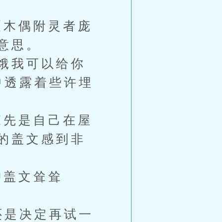
木偶附灵者庞
意思。
饿我可以给你
中透露着些许埋
先是自己在屋
的盖文感到非
盖文耸耸
还是决定再试一