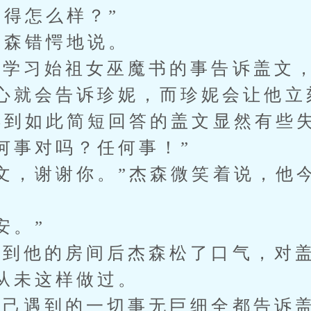
过得怎么样？”
森错愕地说。
习始祖女巫魔书的事告诉盖文，
心就会告诉珍妮，而珍妮会让他立
到如此简短回答的盖文显然有些失
何事对吗？任何事！”
，谢谢你。”杰森微笑着说，他
安。”
他的房间后杰森松了口气，对盖
从未这样做过。
遇到的一切事无巨细全都告诉盖