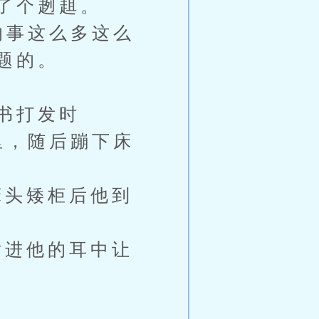
了个趔趄。
的事这么多这么
题的。
书打发时
里，随后蹦下床
头矮柜后他到
进他的耳中让