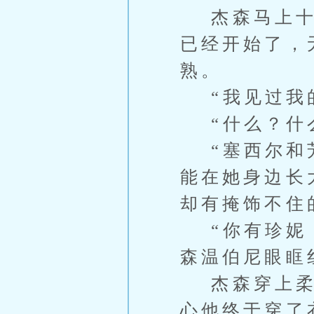
杰森马上十五
已经开始了，
熟。
“我见过我的
“什么？什么
“塞西尔和芳
能在她身边长
却有掩饰不住
“你有珍妮，
森温伯尼眼眶
杰森穿上柔软
心他终于穿了