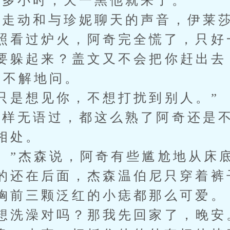
多小时，天一黑他就来了。
动和与珍妮聊天的声音，伊莱莎
照看过炉火，阿奇完全慌了，只好
躲起来？盖文又不会把你赶出去
森不解地问。
是想见你，不想打扰到别人。”
无语过，都这么熟了阿奇还是不
相处。
”杰森说，阿奇有些尴尬地从床
的还在后面，杰森温伯尼只穿着裤
胸前三颗泛红的小痣都那么可爱。
洗澡对吗？那我先回家了，晚安