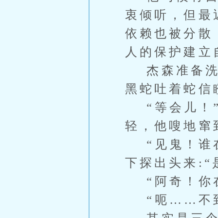
衷倾听，但最
依赖也被分散
人的保护建立
杰森准备洗澡
黑蛇吐着蛇信
“等会儿！”
轻，他嗖地窜
“见鬼！谁在
下探出头来:“
“阿奇！你在
“呃……不到