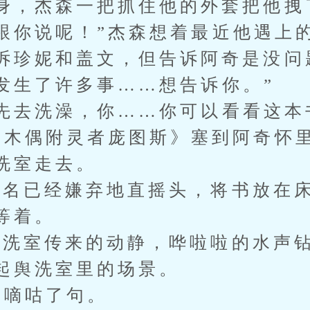
身，杰森一把抓住他的外套把他拽
你说呢！”杰森想着最近他遇上
诉珍妮和盖文，但告诉阿奇是没问
生了许多事……想告诉你。”
去洗澡，你……你可以看看这本
《木偶附灵者庞图斯》塞到阿奇怀
洗室走去。
已经嫌弃地直摇头，将书放在床
等着。
室传来的动静，哗啦啦的水声钻
起舆洗室里的场景。
嘀咕了句。