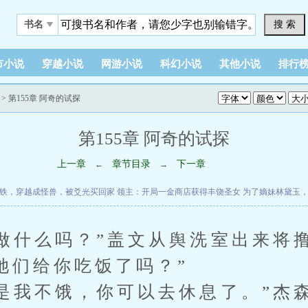
搜 索
书名
市小说
穿越小说
网游小说
科幻小说
其他小说
排行
> 第155章 阿奇的试探
第155章 阿奇的试探
上一章
章节目录
下一章
←
→
铁，穿越成怪兽，被爻光买回家
领主：开局一金商店获得丰饶圣女
为了嫡妹林黛玉
什么吗？”盖文从舆洗室出来将
？她们给你吃饭了吗？”
我不饿，你可以去休息了。”杰