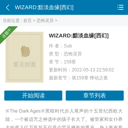
WIZARD:黯淡血缘[西幻]
当前位置 :
首页
>
恐怖灵异
>
连载中
WIZARD:黯淡血缘[西幻]
作 者：
Sub
类 型：
恐怖灵异
章 节：159章
更新时间：2022-05-13 22:59:02
最新章节：
第159章 悸动之夜
开始阅读
章节列表
※The Dark Ages※黑暗时代步入尾声的十五世纪西欧大
陆，一个被诅咒之神选中的孩子长大了。被管家和女仆养
大的孤儿亿万富翁不仅是个罕见稀有的男巫，身上更有着