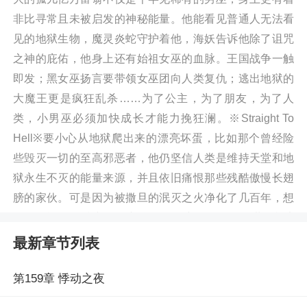
非比寻常且未被启发的神秘能量。他能看见普通人无法看
见的地狱生物，魔灵炎蛇守护着他，海妖告诉他除了诅咒
之神的庇佑，他身上还有始祖女巫的血脉。王国战争一触
即发；黑女巫扬言要带领女巫团向人类复仇；逃出地狱的
大魔王更是疯狂乱杀……为了公主，为了朋友，为了人
类，小男巫必须加快成长才能力挽狂澜。※Straight To
Hell※要小心从地狱爬出来的漂亮坏蛋，比如那个曾经险
些毁灭一切的至高邪恶者，他仍坚信人类是维持天堂和地
狱永生不灭的能量来源，并且依旧痛恨那些残酷傲慢长翅
膀的家伙。可是因为被撒旦的泯灭之火净化了几百年，想
要恢复能量的话就得另辟蹊径了。“小男巫的血好甜，我从
三百英尺外都能闻到。”大魔王在喝下各种恶魔血、天使
最新章节列表
血、神明的血后，最让他念念不忘的还是红发小可爱那一
杯甘甜蜜饮。※The Devil※以残忍冷血、暴戾无情闻名于
第159章 悸动之夜
世的墨斯昆汀少爷，为了保护他最珍视的杰森.温伯尼，为