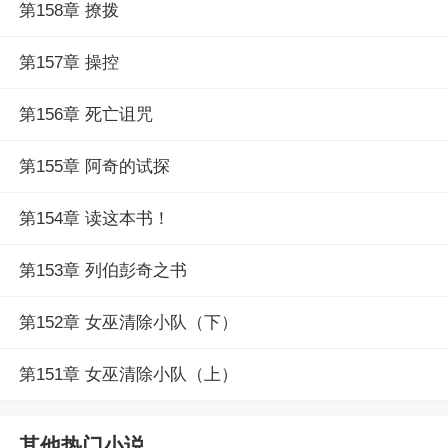
第158章 撩拨
了向强大狠厉的黑女巫复仇，他不惜坠入地狱成为恶魔。
可他却因其他恶魔的诡计忘记了他的小男巫，更是从撒旦
第157章 操控
手中接到了捕杀诅咒之神的孩子这个任务。曾被撒旦捉去
地狱囚禁几百年的大魔王倒成了保护小男巫不被墨斯昆汀
第156章 死亡诅咒
少爷伤害的“好人”。※Love Is Pain※“我失去了一个深爱的
人他曾是我的一切我把自己封闭起来等待着他的离开对我
第155章 阿奇的试探
造成的影响散去但没有成功现在想起来还是疼的要死也许
这种痛苦永远不会消失它已经成为了我的一部分我好想他
第154章 读这本书！
啊好想回到他出现时的那个雪天。”By 杰森.温伯尼※阅读
第153章 列伯彭奇之书
须知※ 架空 传统西幻 主剧情 群像 围绕男主 成长人物较多
背景较复杂 邪恶残暴攻喜欢和受相爱相杀痴情高冷攻愿意
第152章 女巫清除小队（下）
为受出生入死受是人见人宠的善良暴躁小可爱 BG/BL/GL
都有 少量骨科 阅读WIZARD:黯淡血缘[西幻]最新章节请关
第151章 女巫清除小队（上）
注（燃文小说 https://m.1024txt.com/book/4/）
其他热门小说