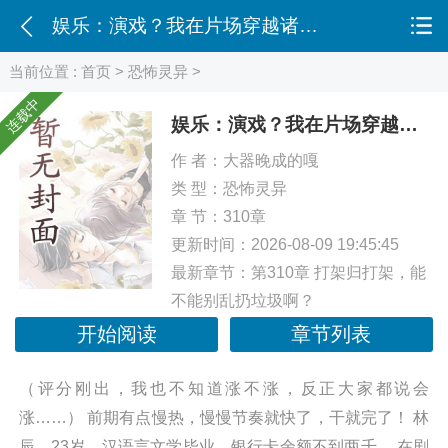
娱乐：演戏？我在片场穿越诸天！
当前位置 :
首页
>
恐怖灵异
>
连载中
娱乐：演戏？我在片场穿越诸天！
作 者：
大器晚成的嘎
类 型：
恐怖灵异
章 节：310章
更新时间：2026-08-09 19:45:45
最新章节：
第310章 打架归打架，能
不能别乱扔垃圾啊？
开始阅读
章节列表
（评分刚出，我也不知道涨不涨，反正大家都说会
涨……） 前期有点慢热，慢慢节奏就快了，干就完了！ 林
辰，23岁，汉语言文学毕业，银行卡余额不到两千。 在剧