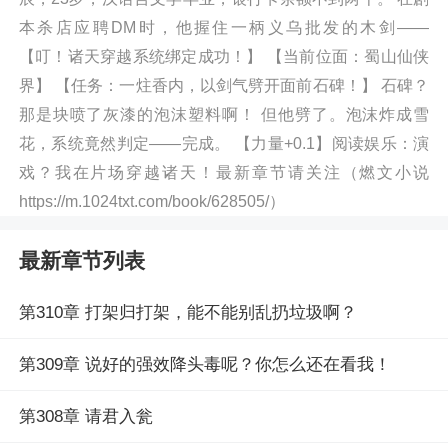
本杀店应聘DM时，他握住一柄义乌批发的木剑——
【叮！诸天穿越系统绑定成功！】 【当前位面：蜀山仙侠
界】 【任务：一炷香内，以剑气劈开面前石碑！】 石碑？
那是块喷了灰漆的泡沫塑料啊！ 但他劈了。泡沫炸成雪
花，系统竟然判定——完成。 【力量+0.1】阅读娱乐：演
戏？我在片场穿越诸天！最新章节请关注（燃文小说
https://m.1024txt.com/book/628505/）
最新章节列表
第310章 打架归打架，能不能别乱扔垃圾啊？
第309章 说好的强效降头毒呢？你怎么还在看我！
第308章 请君入瓮