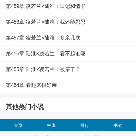
第459章 凌若兰×陆淮：日记和情书
第458章 凌若兰×陆淮：我还能忍忍
第457章 凌若兰×陆淮：多亲几次
第456章 陆淮×凌若兰：看不起谁呢
第455章 陆淮×凌若兰：被亲了？
第454章 看起来很好亲
其他热门小说
首页
书库
排行
书架