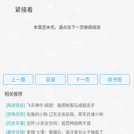
紧接着
本章还未完，请点击下一页继续阅读
上一章
目录
下一页
存书签
相关推荐
[网游竞技]
飞天神牛:网游：我把刺客玩成狙击手
[恐怖灵异]
吃鱼的小狗:辽东沦丧前夜，率军兵谏少帅
[历史军事]
念怀:小农女空间：逃荒种田两不误
[都市言情]
星熠:七零：离婚后，高冷首长父子悔疯了