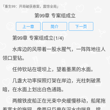
「重生99：开局破获悬案，震惊全局」
第99章 专案组成立
上一章
简介
下一页
第99章 专案组成立(1/4)
水库边的风带着一股水腥气，一阵阵地往人
领口里钻。
任帅钦站在堤坝上，望着墨黑的水面。
几盏大功率探照灯架在岸边，光柱刺破黑
暗，在水面上划出白色通路。
两艘铁皮船正在光束中央缓慢移动，船尾拖
着宽大的拖网，像两只巨兽在深水中喘息、搜