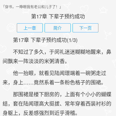
「穿书，一睁眼我有老公和儿子了！」
第17章 下辈子预约成功
上一章
简介
下一页
第17章 下辈子预约成功(1/3)
不知过了多久，于闵礼迷迷糊糊地醒来，鼻
间飘来一阵淡淡的米粥清香。
他一抬眼，就看见陆闻璟端着一碗粥走过
来，身上……竟然系着一条粉色格子的围裙。
那围裙是楼下厨房的，上面有个小小的蝴蝶
结，套在陆闻璟高大挺拔、常年穿着西装衬衫的
身躯上，反差感强烈到近乎滑稽。