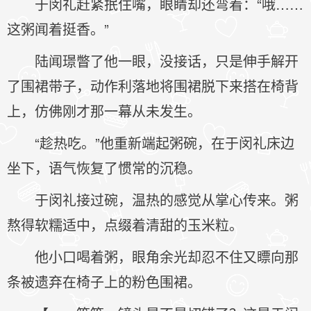
于闵礼赶紧抿住嘴，眼睛却还弯着：“哦……
这粥闻着挺香。”
陆闻璟瞥了他一眼，没接话，只是伸手解开
了围裙带子，动作利落地将围裙脱下来搭在椅背
上，仿佛刚才那一幕从未发生。
“趁热吃。”他重新端起粥碗，在于闵礼床边
坐下，语气恢复了惯常的沉稳。
于闵礼接过碗，温热的感觉从掌心传来。粥
熬得软糯适中，点缀着清甜的玉米粒。
他小口喝着粥，眼角余光却忍不住又瞟向那
条被遗弃在椅子上的粉色围裙。