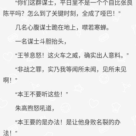
“你们这群谋士，平日里不是一个个自比张良
陈平吗？怎么到了关键时刻，全成了哑巴！”
几名心腹谋士跪在地上，噤若寒蝉。
一名谋士斗胆抬头，
“王爷息怒！这火车之威，确实出人意料。”
“非战之罪，实乃我等闻所未闻，见所未见
啊！”
“本王不要听这些！”
朱高煦怒吼道，
“本王要的是办法！是让他身败名裂的办
法！”