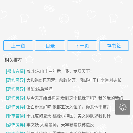
上一章
目录
下一页
存书签
相关推荐
[都市言情]
贰斗:入山十三年后，我，龙啸天下！
[恐怖灵异]
大和尚o:死囚营：杀敌亿万，我成神了！李道刘夫长
[恐怖灵异]
澜笙:婚后潮涌
[恐怖灵异]
从今天开始当神豪:看到这个机缘了吗？我的我的我的

[恐怖灵异]
蛋白粉真好吃:他都五次入伍了，你惹他干嘛？
[都市言情]
十九度的夏天:桃源小神医：美女排队求我扎针
[恐怖灵异]
李文妖:大秦帝师，天牢教唆扶苏造反