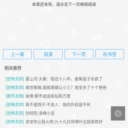
本章还未完，请点击下一页继续阅读
上一章
目录
下一页
存书签
相关推荐
[恐怖灵异]
夏山河:大秦：隐忍十八年，废柴皇子杀疯了
[恐怖灵异]
南宫紫嫣:逼我离婚让小三？我宝多了十个爸爸
[都市言情]
金佛:都市逍遥医仙陈万里
[恐怖灵异]
真不是鸽子:不良人：我的外挂是不死

[恐怖灵异]
剑轻阳:凌峰小说
[恐怖灵异]
求求你让我火吧:九十九位师傅叶北辰周若妤