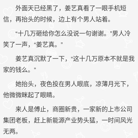
外面天已经黑了，姜艺真看了一眼手机短
信，再抬头的时候，边上有个男人站着。
“十几万砸给你怎么没说一句谢谢。”男人冷
笑了一声，“姜艺真。”
姜艺真沉默了一下，“这十几万原本不就是我
家的钱么。”
她抬头，夜色投在男人眼底，凉薄月光下，
他微微眯起了眼睛。
来人是傅止，商圈新贵，一家新的上市公司
集团老板，赶上新能源产业势头猛，一时间风光
无两。