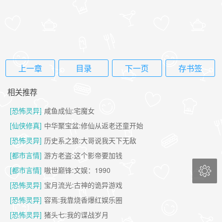
上一章
目录
下一页
存书签
相关推荐
[恐怖灵异]
咸鱼成仙:宅魔女
[仙侠修真]
中华聚宝盆:修仙从返老还童开始
[恐怖灵异]
历史系之狼:大哥说我天下无敌
[都市言情]
游方老盗:这个影帝要加钱

[都市言情]
嗷世巅锋:文娱：1990
[恐怖灵异]
宝月流光:古神的诡异游戏
[恐怖灵异]
容焉:我靠烧香爆红娱乐圈
[恐怖灵异]
猪头七:我的谍战岁月