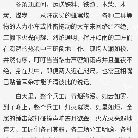
各条通道间，运送铁料、铁渣、木柴、木
炭、煤炭——从汪家买的蜂窝煤——各种工具等
物的人力小车或牲畜拖动的大车来回络绎不绝，
工棚下火光闪耀、烈焰通明，挥汗如雨的工匠们
在澎湃的热浪中三班倒地工作。现场人潮如梭、
井然有序，叮叮当当敲击声密如雨点并且昼夜不
绝，身在其中，即便两人近在咫尺，也需互相嘴
巴贴着耳朵才能听清彼此的说话。
白天里，整个兵工厂青烟弥漫、如云如雾，
到了晚上，整个兵工厂灯火璀璨、如星如炬，金
属的锤击敲打碰撞声响震耳欲聋，火光火亮遍地
连天，工匠们各司其职，各工场分工明确，各种