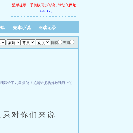
温馨提示：手机版同步阅读，请访问网址
m.1024txt.xyz
榜单
完本小说
阅读记录
翻页
夜间
，我嫁给了九皇叔
这！这是谁把杨婵放我府上的？
莫欺老年穷，开局拒舔班花我爽翻
拉屎对你们来说