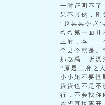
一时证明不了
果不其然，刚
“赵县县令赵
蛋蛋第一面并
王府，本……
个县令就是。
那赵禹一听溟
“原是王府之
小小姐不要怪
蛋蛋也不是不
行，不会找你
本想直接离开