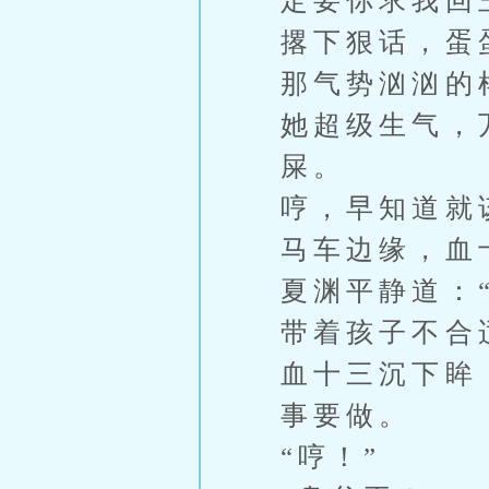
定要你求我回
撂下狠话，蛋
那气势汹汹的
她超级生气，
屎。
哼，早知道就
马车边缘，血
夏渊平静道：
带着孩子不合
血十三沉下眸
事要做。
“哼！”