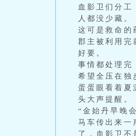
血影卫们分工
人都没少藏。
这可是救命的
郡主被利用完
好要。
事情都处理完
希望全压在独
蛋蛋眼看着夏
头大声提醒。
“金始丹早晚
马车传出来一
了，血影卫不