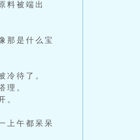
原料被端出
像那是什么宝
被冷待了。
搭理。
开。
一上午都呆呆