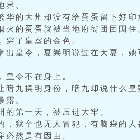
地界。
繁华的大州却没有给蛋蛋留下好印
烟火的蛋蛋就被当地府衙团团围住
，穿了皇室的金色。
拿出皇令，夏崇明说过在大夏，她
，皇令不在身上。
让暗九摆明身份，暗九却说什么皇
暴露。
州的第一天，被压进大牢。
的，狱卒也无人冒犯，有脑袋的人
穿必然是有因由。