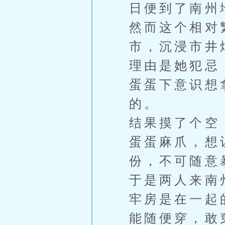
日便到了南州
然而这个相对
市，沉浸市井
理由是她犯忌
蛋蛋下意识想
的。
结果摸了个空
蛋蛋麻爪，想
份，不可随意
于是两人来南
牢房是在一起
能随便穿，敢