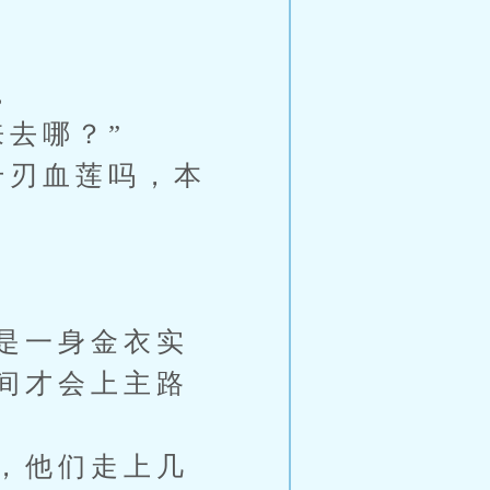
。
去哪？”
千刃血莲吗，本
是一身金衣实
间才会上主路
，他们走上几