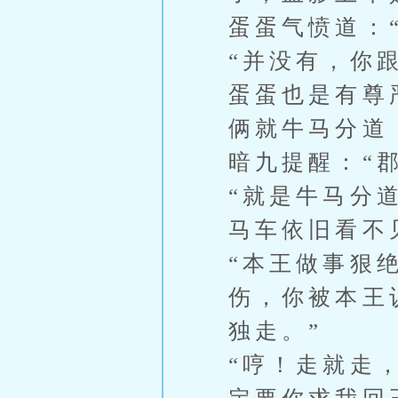
蛋蛋气愤道：
“并没有，你
蛋蛋也是有尊
俩就牛马分道
暗九提醒：“
“就是牛马分
马车依旧看不
“本王做事狠
伤，你被本王
独走。”
“哼！走就走