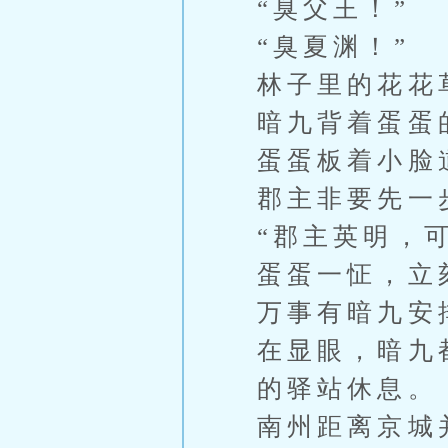
“臭父王！”
“臭夏渊！”
林子里的花花
暗九背着蛋蛋
蛋蛋板着小脸
郡主非要先一
“郡主英明，
蛋蛋一怔，立
万事有暗九安
在显眼，暗九
的驿站休息。
南州距离京城