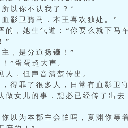
“所以你不认我了？”
跟血影卫骑马，本王喜欢独处。”
严的，她生气道：“你要么就下马
！”
郡主，是分道扬镳！”
道！”蛋蛋超大声。
见人，但声音清楚传出。
绝，得罪了很多人，日常有血影卫
认做女儿的事，想必已经传了出去
，你以为本郡主会怕吗，夏渊你等