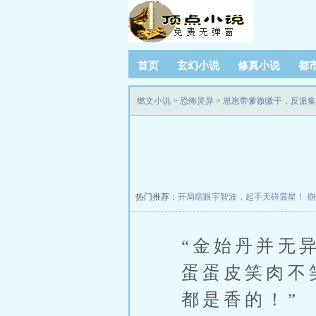
首页
玄幻小说
修真小说
都
燃文小说
>
恐怖灵异
>
崽崽带爹嗷嗷干，反派集
热门推荐：
开局瞎眼宇智波，起手天碍震星！
崩
“金始丹并无
蛋蛋皮笑肉不
都是香的！”