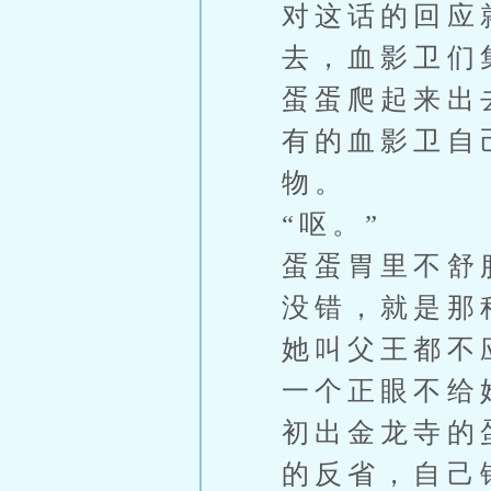
对这话的回应
去，血影卫们
蛋蛋爬起来出
有的血影卫自
物。
“呕。”
蛋蛋胃里不舒
没错，就是那
她叫父王都不
一个正眼不给
初出金龙寺的
的反省，自己