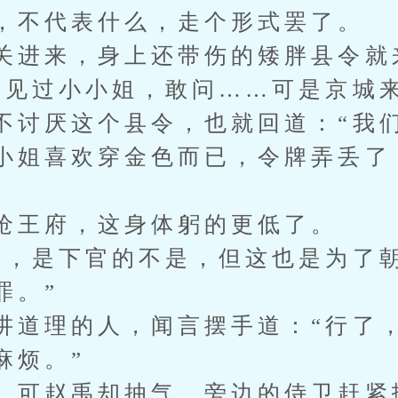
，不代表什么，走个形式罢了。
关进来，身上还带伤的矮胖县令就
禹见过小小姐，敢问……可是京城来
不讨厌这个县令，也就回道：“我
小姐喜欢穿金色而已，令牌弄丢了
”
沧王府，这身体躬的更低了。
人，是下官的不是，但这也是为了
罪。”
讲道理的人，闻言摆手道：“行了
麻烦。”
，可赵禹却抽气，旁边的侍卫赶紧