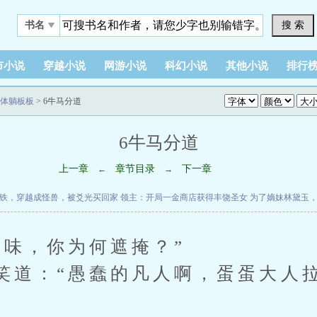
搜 索
书名
市小说
穿越小说
网游小说
科幻小说
其他小说
排行
体躺板板
> 6牛马分道
6牛马分道
上一章
章节目录
下一章
←
→
铁，穿越成怪兽，被爻光买回家
领主：开局一金商店获得丰饶圣女
为了嫡妹林黛玉
异味，你为何遮掩？”
笑道：“愚蠢的凡人啊，蛋蛋大人