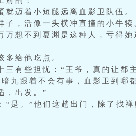
王府的！”
蛋就迈着小短腿远离血影卫队伍。
样子，活像一头横冲直撞的小牛犊
万万想不到夏渊是这种人，亏得她
该多给他吃点。
十三有些担忧：“王爷，真的让郡主
“暗九跟着不会有事，血影卫到哪
适，出发。”
：“是。”他们这趟出门，除了找