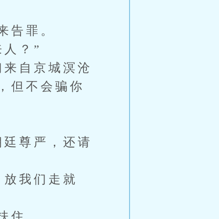
来告罪。
人？”
们来自京城溟沧
，但不会骗你
朝廷尊严，还请
，放我们走就
扶住。