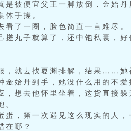
就是被便宜父王一脚放倒，金始丹
集体手搓。
去看了一圈，脸色简直一言难尽。
己搓丸子就算了，还中饱私囊，好
服，就去找夏渊排解，结果……她
种金始丹到手，她没什么用的不爱
应，想去他怀里坐着，这货直接躲
她。
蛋蛋，第一次遇见这么现实的人，
错在哪？