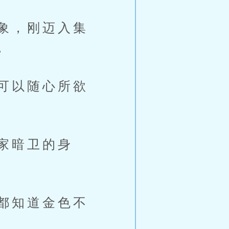
象，刚迈入集
。
可以随心所欲
家暗卫的身
都知道金色不