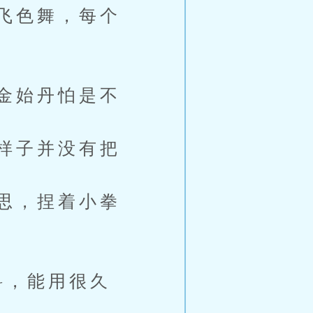
飞色舞，每个
金始丹怕是不
样子并没有把
思，捏着小拳
料，能用很久