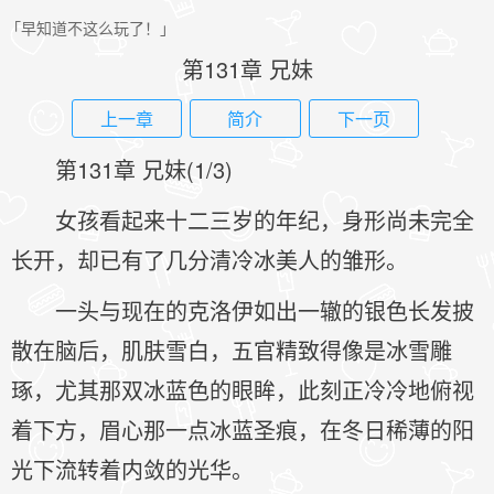
「早知道不这么玩了！」
第131章 兄妹
上一章
简介
下一页
第131章 兄妹(1/3)
女孩看起来十二三岁的年纪，身形尚未完全
长开，却已有了几分清冷冰美人的雏形。
一头与现在的克洛伊如出一辙的银色长发披
散在脑后，肌肤雪白，五官精致得像是冰雪雕
琢，尤其那双冰蓝色的眼眸，此刻正冷冷地俯视
着下方，眉心那一点冰蓝圣痕，在冬日稀薄的阳
光下流转着内敛的光华。