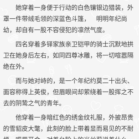
她穿着一身便于行动的白色镶银边猎装，外
罩一件带绒毛领的深蓝色斗篷， 明明年纪尚
幼，却自有一股不容侵犯的凛然气度。
四名穿着多铎家族亲卫铠甲的骑士沉默地拱
卫在她身后左右，如同四尊冰雕，将一切喧嚣隔
绝在外。
而与她对峙的，是一个年纪约莫二十出头、
面容称得上英俊，但眉眼间却萦绕着一股挥之不
去的阴鸷之气的青年。
他穿着一身暗红色的绣金纹礼服，外披昂贵
的雪貂皮大氅，此刻的脸上带着显而易见的不耐