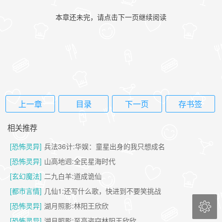
本章还未完，请点击下一页继续阅读
上一章
目录
下一页
存书签
相关推荐
[恐怖灵异]
兵法36计:华娱：童星出身的我只想成名
[恐怖灵异]
山高地迥:全民星海时代
[玄幻魔法]
二九白羊:道成诡仙
[都市言情]
几仙1:还写什么歌，快进到不要笑挑战

[恐怖灵异]
湖月照影:林阳王欣欣
[恐怖灵异]
湖月照影:至高盗窃林阳王欣欣