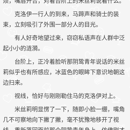
烦，嘴唇开合，对着台阶上的米丝莉说着什么。
克洛伊一行人的到来，马蹄声和骑士的装
束，立刻吸引了外围一部分人的目光。
有人好奇地望过来，窃窃私语声在人群中泛
起小小的涟漪。
台阶上，正冷着脸听那阴鸷青年说话的米丝
莉似乎也有所感应，冰蓝色的眼眸下意识地朝这
边扫来。
视线，恰好与刚刚勒住马的克洛伊对上。
米丝莉明显愣了一下，随即小脸一绷，嘴角
几不可察地向下撇了撇，毫不犹豫地移开了视
线，重新落回面前那个阴鸷青年身上，仿佛刚才