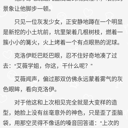
景象让他脚步一顿。
只见一位灰发少女，正安静地蹲在一个明显
是新挖的小土坑前，坑里架着几根树枝，燃着一
簇小小的篝火，火上烤着一个有点眼熟的泥球。
克洛伊眨巴眨巴眼，忍不住好奇地凑了过
去：“艾薇学姐，你这，干什么呢？”
艾薇闻声，偏过那双仿佛永远蒙着雾气的灰
色眼眸，看向克洛伊。
对于他这和上次相见完全就是大变样的造
型，她脸上没有丝毫意外的神色，只是歪了歪脑
袋，用那空灵得不像话的嗓音回答道：“上次的