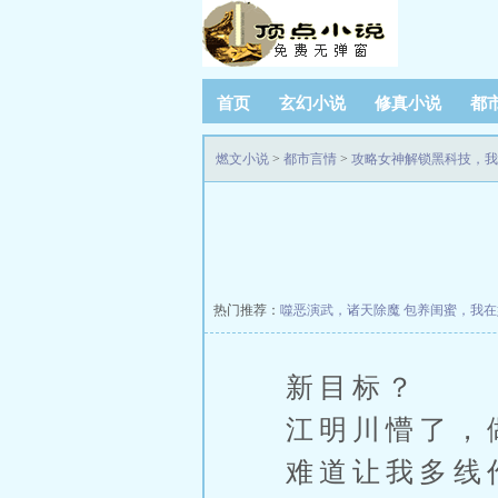
首页
玄幻小说
修真小说
都
燃文小说
>
都市言情
>
攻略女神解锁黑科技，我
热门推荐：
噬恶演武，诸天除魔
包养闺蜜，我在
新目标？
江明川懵了，
难道让我多线