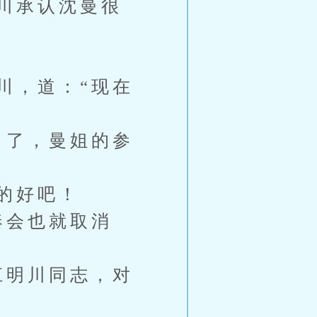
川承认沈曼很
川，道：“现在
白了，曼姐的参
的好吧！
奏会也就取消
江明川同志，对