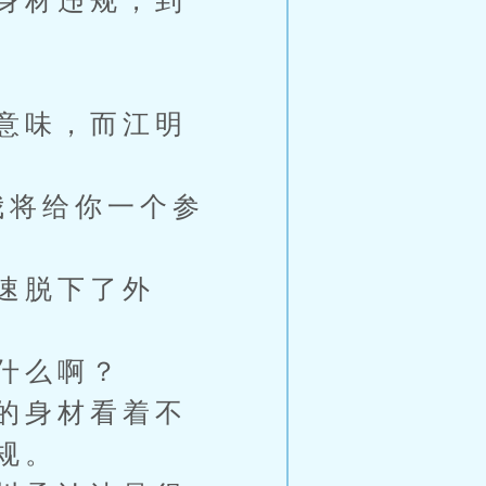
身材违规，到
意味，而江明
我将给你一个参
速脱下了外
什么啊？
的身材看着不
规。