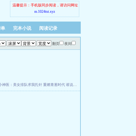
温馨提示：手机版同步阅读，请访问网址
m.1024txt.xyz
榜单
完本小说
阅读记录
翻页
夜间
小神医：美女排队求我扎针
重燃青葱时代
谁说法师弱？技能伤害万亿倍增幅