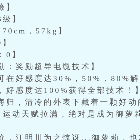
薇】
S级】
70cm，57kg】
0】
：0】
励：奖励超导电缆技术】
可在好感度达30%，50%，80%
，好感度达100%获得全部技术！
海归，清冷的外表下藏着一颗好动
s，运动天赋拉满，绝对是成为御萝
价，江明川为之惊讶...御萝莉，