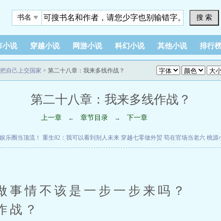
搜 索
书名
市小说
穿越小说
网游小说
科幻小说
其他小说
排行
把自己上交国家
> 第二十八章：我来多线作战？
第二十八章：我来多线作战？
上一章
章节目录
下一章
←
→
娱乐圈当顶流！
重生82：我可以看到别人未来
穿越七零做外贸
苟在官场当老六
桃源
做事情不该是一步一步来吗？
作战？