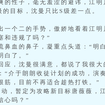
爽的性子，毫无羞涩的避讳，江明
级的目标，沈曼只比S级差一点。
出一个二的手势，傲娇地看着江明
塞和违规了吗？”
流鼻血的鼻子，凝重点头道：“明
明白了。”
回应，沈曼很满意，都说了我很大
：“介于朗朗收徒计划的成功，演
根筋，目前不再适合趁热打铁。”
行动，暂定为攻略新目标唐薇薇，
信心吗？”