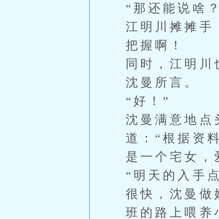
“那还能说啥
江明川摊摊手
把握啊！
同时，江明川也
沈曼所言。
“好！”
沈曼满意地点
道：“根据资
是一个宅女，
“明天的入手
很快，沈曼做
班的路上喂养