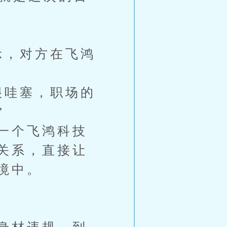
示，对方在飞鸿
很哇塞，职场的
”
一个飞鸿科技
关系，直接让
境中。