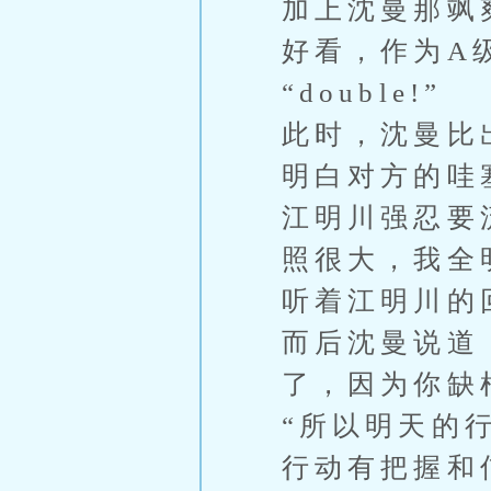
加上沈曼那飒
好看，作为A
“double!”
此时，沈曼比
明白对方的哇
江明川强忍要
照很大，我全
听着江明川的
而后沈曼说道
了，因为你缺
“所以明天的
行动有把握和