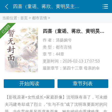
四喜（童谣、蒋欣、黄明昊主演同名影视剧）
当前位置 :
首页
>
都市言情
>
已完结
四喜（童谣、蒋欣、黄明昊主演同名影视剧）
作 者：
清扬婉兮
类 型：
都市言情
章 节：44章
更新时间：2026-02-13 17:07:53
最新章节：
第四十三章 母亲的伞
开始阅读
章节列表
【影视原著+女性成长+家庭群像】沈明珠有喜了，可未婚
夫冯建奇却成了烈士，“生与不生”成了沈明珠要面对的问
题。当生育的暴风雨席卷而来，她在破碎中重建秩序，在