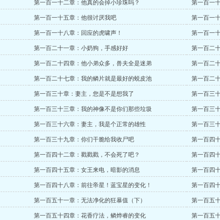
第一百一十二章：他真的会掉小珍珠吗？
第一百一
第一百一十五章：他很讨厌我吧
第一百一
第一百一十八章：回应的虎啸声！
第一百一
第一百二十一章：小奶狗，手感好好
第一百二
第一百二十四章：他小弟众多，兽夫全是迷弟
第一百二
第一百二十七章：我的鳞片就是最好的蜕皮池
第一百二
第一百三十章：妻主，您是不是想我了
第一百三
第一百三十三章：我的神像不是你们那些垃圾
第一百三
第一百三十六章：妻主，我是个正常的雄性
第一百三
第一百三十九章：你们干脆给我收尸吧
第一百四
第一百四十二章：戳戳戳，不会死了吧？
第一百四
第一百四十五章：女王来电，暗影的消息
第一百四
第一百四十八章：前往帝星！蓝宝星的变化！
第一百四
第一百五十一章：无法净化的狂暴值（下）
第一百五
第一百五十四章：花香疗法，鳞烨睿的变化
第一百五