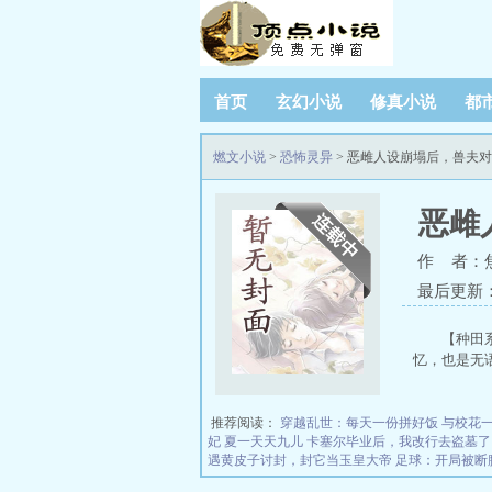
首页
玄幻小说
修真小说
都
燃文小说
>
恐怖灵异
> 恶雌人设崩塌后，兽夫
恶雌
作 者：
最后更新：20
【种田
忆，也是无
推荐阅读：
穿越乱世：每天一份拼好饭
与校花
妃
夏一天天九儿
卡塞尔毕业后，我改行去盗墓了
遇黄皮子讨封，封它当玉皇大帝
足球：开局被断