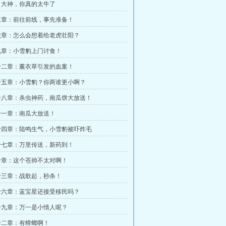
：大神，你真的太牛了
三章：前往前线，事先准备！
六章：怎么会想着给老虎壮阳？
九章：小雪豹上门讨食！
十二章：薰衣草引发的血案！
十五章：小雪豹？你两谁更小啊？
十八章：杀虫神药，南瓜饼大放送！
十一章：南瓜大放送！
十四章：陆鸣生气，小雪豹被吓炸毛
十七章：万里传送，新药到！
十章：这个苍帅不太对啊！
十三章：战歌起，秒杀！
十六章：蓝宝星还接受移民吗？
十九章：万一是小情人呢？
十二章：有蟑螂啊！