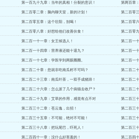
第一百九十九章：当年的真相！分裂的意识！
第两百章
第二百零二章：脑内聊天室，新的计划！
第二百零
第二百零五章：这个壮阳，别喝！
第二百零
第二百零八章：好想给他们改善伙食！
第二百零
第二百一十一章：女王候选人！
第二百一
第二百一十四章：营养液还能十退九？
第二百一
第二百一十七章：学医学到两眼圈圈。
第二百一
第二百二十章：您就非吃南瓜籽不可吗？
第二百二
第二百二十三章：南瓜叶茶，一双手成猪蹄！
第二百二
第二百二十六章：怎么派了几个病猫去收尸？
第二百二
第二百二十九章：艾草的作用，感觉有点不对
第二百三
第二百三十二章：苍云逸，出招！
第二百三
第二百三十五章：不可能，绝对不可能！
第二百三
第二百三十八章：把玩尾巴，吓死人！
第二百三
第二百四十一章：没什么好害羞的！
第二百四