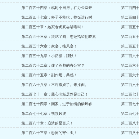
第二百四十四章：临时小厨房，在办公室开！
第二百四
第二百四十七章：杯子不能吃，抢饭进行时！
第二百四
第二百五十章：她家老虎真会喵喵叫！
第二百五
第二百五十三章：狼吃了肉，您还指望他吃素
第二百五
第二百五十六章：家宴，接风宴！
第二百五
第二百五十九章：小奶猫，狸秋！
第二百六
第二百六十二章：炸了苍帅的办公室？
第二百六
第二百六十五章：副作用，共感！
第二百六
第二百六十八章：不许撒娇了。来揉面。
第二百六
第二百七十一章：黑心老板居然是自己！
第二百七
第二百七十四章：回家，过于热情的鳞烨睿！
第二百七
第二百七十七章：视频风波
第二百七
第二百八十章：崩溃的星言乐！
第二百八
第二百八十三章：恐怖的寄生虫！
第二百八