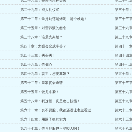
第二十六章：奇怪的精神等级！
第二十七
第二十九章：成人礼仪式！
第三十章
第三十二章：鱼是炖还是烤呢，是个难题！
第三十三
第三十五章：对营养液的怨念
第三十六
第三十八章：谁最先离婚？
第三十九
第四十章：太强会变成半兽？
第四十一
第四十三章：买买买！
第四十四
第四十六章：你偏心
第四十七
第四十九章：妻主，您要离婚？
第五十章
第五十二章：皇家宴会邀请
第五十三
第五十五章：蛟龙来袭！
第五十六
第五十八章：我这招，真是攻击技能！
第五十九
第六十一章：臭不要脸，我都还没让妻主看过
第六十二
第六十四章：用脑子换的实力！
第六十五
第六十七章：你再舒服也不能咬人啊！
第六十八