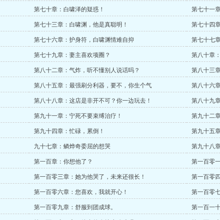
第七十章：白啸泽的疑惑！
第七十一
第七十三章：白啸渊，他是真聪明！
第七十四
第七十六章：护身符，白啸渊情难自抑
第七十七
第七十九章：妻主喜欢项圈？
第八十章
第八十二章：气炸，听不懂别人说话吗？
第八十三
第八十五章：最强刷分利器，要不，你生个气
第八十六
第八十八章：这店是非开不可？你一边玩去！
第八十九
第九十一章：宁死不要束缚治疗！
第九十二
第九十四章：忙碌，累倒！
第九十五
九十七章：鳞烨奇委屈的想哭
第九十八
第一百章：你想他了？
第一百零
第一百零三章：她为他哭了，未来还很长！
第一百零
第一百零六章：您喜欢，我就开心！
第一百零
第一百零九章：舒服到团成球。
第一百一