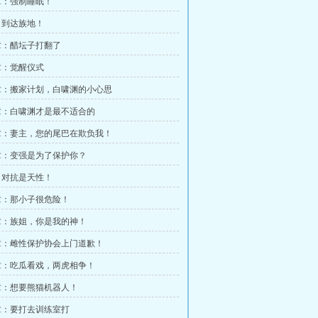
章：强制睡眠！
：到达族地！
章：醋坛子打翻了
章：觉醒仪式
章：搬家计划，白啸渊的小心思
章：白啸渊才是最不适合的
章：妻主，您的尾巴在欺负我！
章：变强是为了保护你？
：对抗是天性！
章：那小子很危险！
章：族姐，你是我的神！
章：雌性保护协会上门道歉！
章：吃瓜看戏，两虎相争！
章：想要熊猫机器人！
章：要打去训练室打