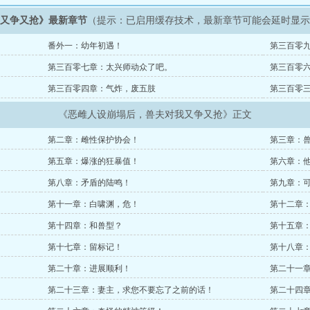
我又争又抢》最新章节
（提示：已启用缓存技术，最新章节可能会延时显
番外一：幼年初遇！
第三百零
第三百零七章：太兴师动众了吧。
第三百零
第三百零四章：气炸，废五肢
第三百零
《恶雌人设崩塌后，兽夫对我又争又抢》正文
第二章：雌性保护协会！
第三章：
第五章：爆涨的狂暴值！
第六章：
第八章：矛盾的陆鸣！
第九章：
第十一章：白啸渊，危！
第十二章
第十四章：和兽型？
第十五章
第十七章：留标记！
第十八章
第二十章：进展顺利！
第二十一
第二十三章：妻主，求您不要忘了之前的话！
第二十四