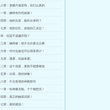
十八章：拿鳞片做首饰，你们认真的
十一章：鳞烨奇作死挨揍！
十四章：他的头发，能长出来吗？
十七章：他的记忆，由他自己决定！
十章：你是不是嫌弃我？
十三章：鳞烨睿：绝不允许妻主出事
十六章：对付虫族也可以用美男计！
十九章：遇袭，虫族来袭。
十二章：这个混蛋，果然不能惯着他
十五章：出现，新的神像！
十八章：不太靠谱的神殿祭司
十一章：给神像充能。个个都想充！
十四章：真正的触底试探！
十七章：新的规划！