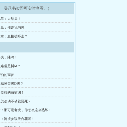
示，登录书架即可实时查看。）
九章：大结局！
六章：那是我的崽
三章：直接被吓走？
兽夫，陆鸣！
他难道是抖M？
可怕的噩梦
：精神等级D级？
：耍赖的白啸渊！
：怎么动不动就要死？
章：那可是老虎，你怎么这么熟练！
章：骑虎参观天台花园！