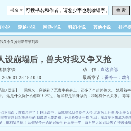
搜 索
书名
市小说
穿越小说
网游小说
科幻小说
其他小说
排行
对我又争又抢最新章节列表
人设崩塌后，兽夫对我又争又抢
焦糖拿铁
动 作：
直达底部
26-01-28 18:10:40
最新章节：
番外一：幼年
系统+团宠】 一觉醒来，穿越到了恶毒半身身上，还多了个超帅兽夫。 她看着
语。 这是什么仇什么怨啊！ 不过，这些都是半身做的，和她有什么关系。 等
一点不清白，嘴都亲肿了！
刚上高中，系统非说我是晚年大帝
北派散土往事
爱上美女
哪有穿越到军事基地的
我魔道元婴老祖，开局抢夺金手指
咒回：魔虚萝不想成为弱
腿，搭档哈兰德！
从假皇帝开始纳妃长生
死后第十年，白月光大师姐回来了
神级插