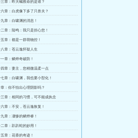
十三章：昨天喊救命的是谁？
十六章：白虎像下多了只兽夫？
十九章：白啸渊的消息！
十二章：陆鸣：我只是担心您！
十五章：都是一群萌物控！
十八章：苍云逸怀疑人生
十一章：鳞烨奇破防！
十四章：妻主，您稍微温柔一点
十七章：白啸渊，我也要小型化！
十章：你不怕出心理阴影吗？
十三章：相同的习惯，可不能成执念
十六章：不安，苍云逸恢复！
十九章：凄惨的鳞烨睿！
十二章：趴趴蛇的妙用！
十五章：花香的奇迹！