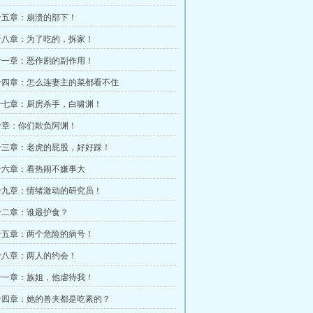
十五章：崩溃的部下！
十八章：为了吃的，拆家！
十一章：恶作剧的副作用！
十四章：怎么连妻主的菜都看不住
十七章：厨房杀手，白啸渊！
十章：你们欺负阿渊！
十三章：老虎的屁股，好好踩！
十六章：看热闹不嫌事大
十九章：情绪激动的研究员！
十二章：谁最护食？
十五章：两个危险的病号！
十八章：两人的约会！
十一章：族姐，他虐待我！
十四章：她的兽夫都是吃素的？