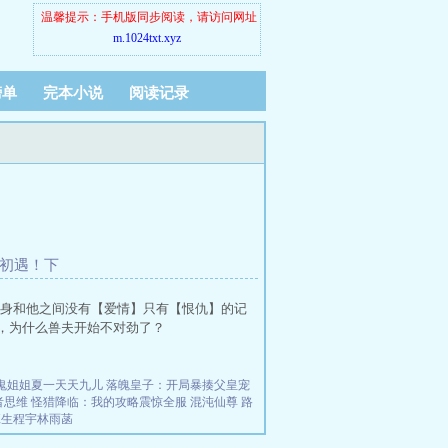
温馨提示：手机版同步阅读，请访问网址
m.1024txt.xyz
榜单
完本小说
阅读记录
初遇！下
半身和他之间没有【爱情】只有【恨仇】的记
等，为什么兽夫开始不对劲了？
鬼姐姐夏一天天九儿
落魄皇子：开局暴揍父皇宠
者思维
怪猎降临：我的攻略震惊全服
混沌仙尊
路
班生程宇林雨菡