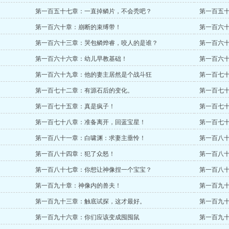
第一百五十七章：一直掉鳞片，不会秃吧？
第一百五
第一百六十章：崩断的束缚带！
第一百六
第一百六十三章：哭包鳞烨睿，咬人的是谁？
第一百六
第一百六十六章：幼儿早教基础！
第一百六
第一百六十九章：他的妻主居然是个战斗狂
第一百七
第一百七十二章：有源石后的变化。
第一百七
第一百七十五章：真是疯子！
第一百七
第一百七十八章：准备离开，回蓝宝星！
第一百七
第一百八十一章：白啸渊：求妻主垂怜！
第一百八
第一百八十四章：犯了众怒！
第一百八
第一百八十七章：你想让神像捏一个宝宝？
第一百八
第一百九十章：神像内的兽夫！
第一百九
第一百九十三章：触底试探，这才最好。
第一百九
第一百九十六章：你们应该变成囤囤鼠
第一百九