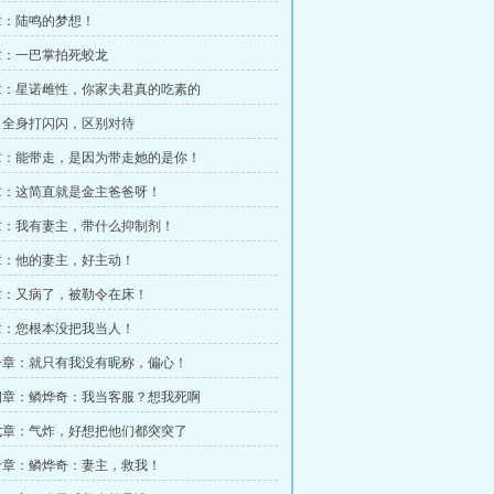
章：陆鸣的梦想！
章：一巴掌拍死蛟龙
章：星诺雌性，你家夫君真的吃素的
：全身打闪闪，区别对待
章：能带走，是因为带走她的是你！
章：这简直就是金主爸爸呀！
章：我有妻主，带什么抑制剂！
章：他的妻主，好主动！
章：又病了，被勒令在床！
章：您根本没把我当人！
一章：就只有我没有昵称，偏心！
四章：鳞烨奇：我当客服？想我死啊
七章：气炸，好想把他们都突突了
十章：鳞烨奇：妻主，救我！