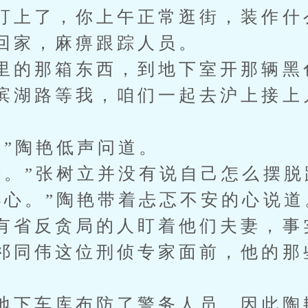
盯上了，你上午正常逛街，装作什
回家，麻痹跟踪人员。
里的那箱东西，到地下室开那辆黑
滨湖路等我，咱们一起去沪上接上
？”陶艳低声问道。
法。”张树立并没有说自己怎么摆脱
小心。”陶艳带着忐忑不安的心说道
有省反贪局的人盯着他们夫妻，事
祁同伟这位刑侦专家面前，他的那
地下车库布防了警务人员，因此陶