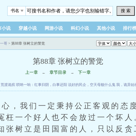
搜 索
书名
市小说
穿越小说
网游小说
科幻小说
其他小说
排行
一哥
> 第88章 张树立的警觉
第88章 张树立的警觉
上一章
章节目录
下一章
←
→
荒渡诡殡
唢呐一响：红事归阴，白事还阳
说好的民企，空天母舰什么鬼
我，诡异始
放心，我们一定秉持公正客观的态
冤枉一个好人也不会放过一个坏人
知张树立是田国富的人，只以反贪