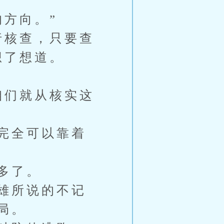
方向。”
行核查，只要查
想了想道。
咱们就从核实这
完全可以靠着
多了。
雄所说的不记
局。