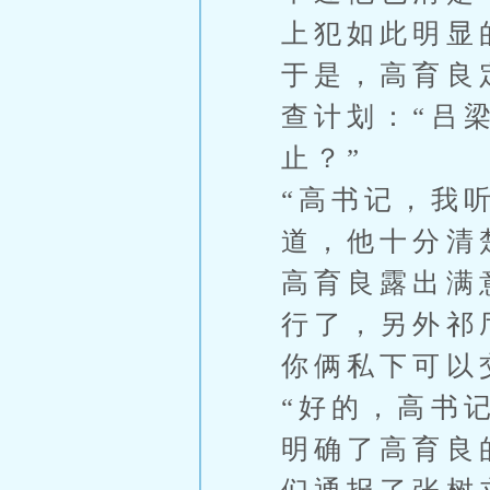
上犯如此明显
于是，高育良
查计划：“吕
止？”
“高书记，我
道，他十分清
高育良露出满
行了，另外祁
你俩私下可以
“好的，高书
明确了高育良