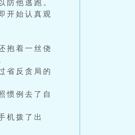
以防他逃跑。
即开始认真观
还抱着一丝侥
。
过省反贪局的
照惯例去了自
手机拨了出