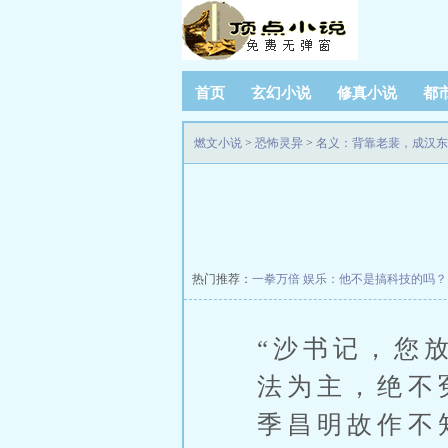
首页
玄幻小说
修真小说
都
燃文小说
>
恐怖灵异
>
名义：背靠老裴，成汉东
热门推荐：
一拳万倍
娱乐：他不是搞科技的吗？
“沙书记，您
法为主，绝不
季昌明故作不