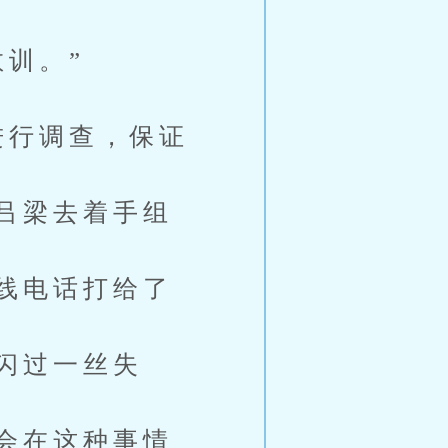
训。”
进行调查，保证
吕梁去着手组
线电话打给了
闪过一丝失
会在这种事情