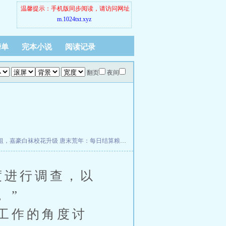
温馨提示：手机版同步阅读，请访问网址
m.1024txt.xyz
榜单
完本小说
阅读记录
翻页
夜间
祖，嘉豪白袜校花升级
唐末荒年：每日结算粮肉爆满仓
奴仆，逆天成尊
度进行调查，以
。”
工作的角度讨