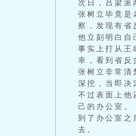
次日，吕梁派
张树立毕竟是
察，发现有省
他立刻明白自
事实上打从王
幸，看到省反
张树立非常清
深挖，当即决
不过表面上他
己的办公室。
到了办公室之
去。