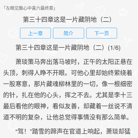
「左眼见飘心中喜六最终章」
第三十四章这是一片藏阴地（二）
上一章
简介
下一页
第三十四章这是一片藏阴地（二）(1/6)
萧琰策马奔出落马坡时，正午的太阳正悬在
头顶，刺得人睁不开眼。可他心里却始终萦绕着
一股寒意，那片藏魂柳林里的一切，像一根细密
的针，扎在他的心头，挥之不去。尤其是李十三
最后看他的眼神，看似友善，却藏着一丝说不清
道不明的复杂，让他总觉得事情没有那么简单。
“驾！”踏雪的蹄声在官道上响起，萧琰却猛