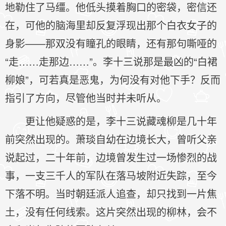
地勒住了马缰。他低头摸着胸口的密袋，密信还
在，可他的脑海里却反复浮现出那个白衣女子的
身影——那双没有瞳孔的眼睛，还有那句嘶哑的
“走……走那边……”。李十三说那是最凶的“白裙
柳娘”，可若真是恶鬼，为何没有对他下手？反而
指引了方向，尽管他当时并未听从。
更让他疑惑的是，李十三说藏魂柳是几十年
前突然出现的。萧琰自幼在边境长大，曾听父亲
说起过，二十年前，边境曾发生过一场惨烈的战
事，一支三千人的军队在落马坡附近失踪，至今
下落不明。当时朝廷派人追查，却只找到一片焦
土，没有任何线索。这片突然出现的柳林，会不