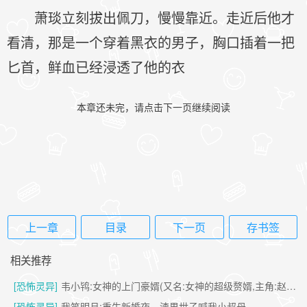
萧琰立刻拔出佩刀，慢慢靠近。走近后他才
看清，那是一个穿着黑衣的男子，胸口插着一把
匕首，鲜血已经浸透了他的衣
本章还未完，请点击下一页继续阅读
上一章
目录
下一页
存书签
相关推荐
[恐怖灵异]
韦小鸨:女神的上门豪婿(又名:女神的超级赘婿,主角:赵旭)
[恐怖灵异]
我笑明月:重生新婚夜，渣男世子喊我小叔母