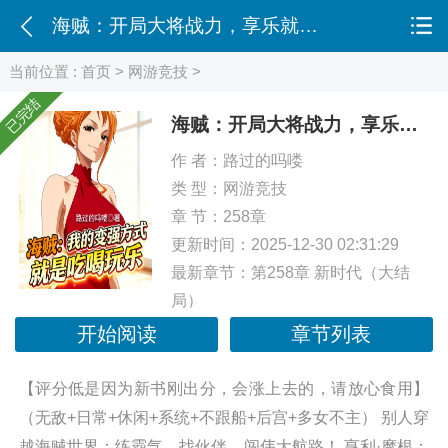
海贼：开局大将战力，享乐就变强
当前位置 :
首页
>
网游竞技
>
已完结
海贼：开局大将战力，享乐就变强
作 者：
路过的吗喽
类 型：
网游竞技
章 节：258章
更新时间：2025-12-30 02:31:29
最新章节：
第258章 新时代（大结
局）
开始阅读
章节列表
【评分低是因为新书刚出分，会涨上去的，请放心食用】
（无敌+日常+休闲+系统+不跟船+后宫+多女不主） 别人穿
越海贼世界：练霸气、找伙伴、闯伟大航路！ 亨利·摩根：