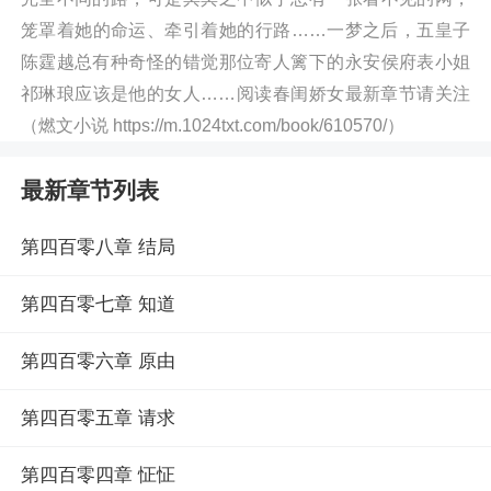
笼罩着她的命运、牵引着她的行路……一梦之后，五皇子
陈霆越总有种奇怪的错觉那位寄人篱下的永安侯府表小姐
祁琳琅应该是他的女人……阅读春闺娇女最新章节请关注
（燃文小说 https://m.1024txt.com/book/610570/）
最新章节列表
第四百零八章 结局
第四百零七章 知道
第四百零六章 原由
第四百零五章 请求
第四百零四章 怔怔