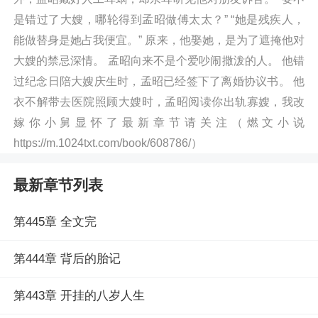
是错过了大嫂，哪轮得到孟昭做傅太太？” “她是残疾人，
能做替身是她占我便宜。” 原来，他娶她，是为了遮掩他对
大嫂的禁忌深情。 孟昭向来不是个爱吵闹撒泼的人。 他错
过纪念日陪大嫂庆生时，孟昭已经签下了离婚协议书。 他
衣不解带去医院照顾大嫂时，孟昭阅读你出轨寡嫂，我改
嫁你小舅显怀了最新章节请关注（燃文小说
https://m.1024txt.com/book/608786/）
最新章节列表
第445章 全文完
第444章 背后的胎记
第443章 开挂的八岁人生