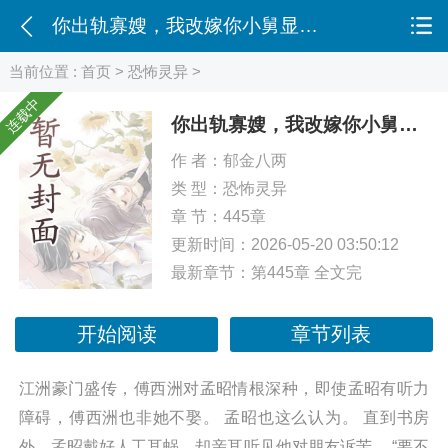
你出轨寡嫂，我改嫁你小舅显怀了
当前位置 :
首页
>
恐怖灵异
>
连载中
你出轨寡嫂，我改嫁你小舅显怀了
作 者：
郁金八两
类 型：
恐怖灵异
章 节：445章
更新时间：2026-05-20 03:50:12
最新章节：
第445章 全文完
开始阅读
章节列表
江洲豪门盛传，傅西洲对孟昭情根深种，即使孟昭有听力
障碍，傅西洲也非她不娶。 孟昭也这么认为。 直到书房
外，孟昭戴好人工耳蜗，却亲耳听见他对朋友诉苦。 “要不