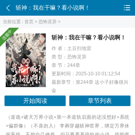
斩神：我在干嘛？看小说啊！
当前位置 :
首页
>
恐怖灵异
>
连载中
斩神：我在干嘛？看小说啊！
作 者：
土豆扫地雷
类 型：
恐怖灵异
章 节：244章
更新时间：2025-10-10 01:12:54
最新章节：
第244章 这小子好像很兴
奋
开始阅读
章节列表
（道诡+诸天万界小说+第一本道轨后面的还没想好+系统
+偏群像）（不喜勿入） 李葬穿越斩神世界，绑定万界休
闲系统，不能自己修炼，但只要看系统给的小说，就能变