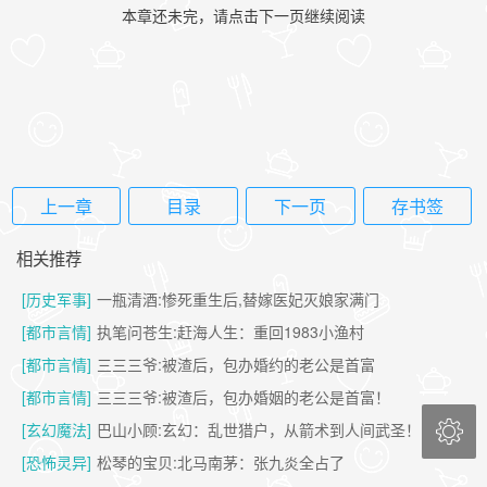
本章还未完，请点击下一页继续阅读
上一章
目录
下一页
存书签
相关推荐
[历史军事]
一瓶清酒:惨死重生后,替嫁医妃灭娘家满门
[都市言情]
执笔问苍生:赶海人生：重回1983小渔村
[都市言情]
三三三爷:被渣后，包办婚约的老公是首富
[都市言情]
三三三爷:被渣后，包办婚姻的老公是首富！

[玄幻魔法]
巴山小顾:玄幻：乱世猎户，从箭术到人间武圣！
[恐怖灵异]
松琴的宝贝:北马南茅：张九炎全占了