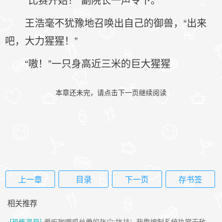
王浩毫不犹豫地召唤出自己的御兽，“出来
吧，大力猩猩！”
“嗷！”一只身高近三米的巨大猩猩
本章还未完，请点击下一页继续阅读
上一章
目录
下一页
存书签
相关推荐
[恐怖灵异]
爱吃咖喱鸡丝羹的张尘:抗战：我靠编制系统执掌无敌强军