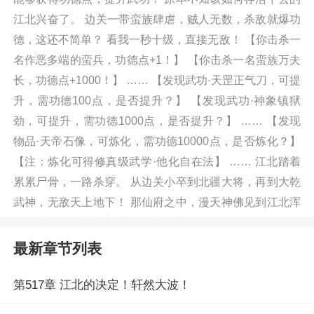
江北兴奋了。 边关一带蛮族肆虐，贼人无数，杀敌就爆功
德，这还不简单？ 看我一秒十级，直接无敌！ 【你击杀一
名作恶多端的蛮兵，功德点+1！】 【你击杀一名蛮族万夫
长，功德点+1000！】 …… 【发现武功·天罡正气刀，可提
升，需功德100点，是否提升？】 【发现武功·神象镇狱
劲，可提升，需功德1000点，是否提升？】 …… 【发现
物品·天帝石像，可炼化，需功德10000点，是否炼化？】
【注：炼化可得修真级武学·他化自在法】 …… 江北踏着
累累尸骨，一路杀穿。 从边关小卒到北疆大将，再到大乾
武神，无敌天上地下！ 那仙府之中，漫天神佛见到江北浑
身金光璀璨，功德盖世，发出了惊叹： “我们口诵佛经，超
度众生，尚且如此！” “你浑身沾满血腥，杀气腾腾，怎么
最新章节列表
就功德成圣了？！”阅读一秒十级，从边关小卒开始横推最
新章节请关注（燃文小说
第517章 江北的决定！轩然大波！
https://m.1024txt.com/book/607540/）