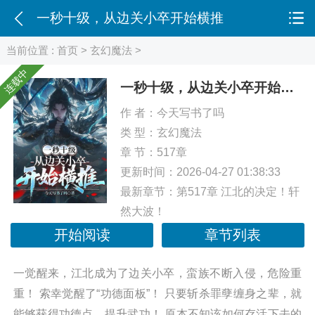
一秒十级，从边关小卒开始横推
当前位置 :
首页
>
玄幻魔法
>
连载中
一秒十级，从边关小卒开始横推
作 者：
今天写书了吗
类 型：
玄幻魔法
章 节：517章
更新时间：2026-04-27 01:38:33
最新章节：
第517章 江北的决定！轩
然大波！
开始阅读
章节列表
一觉醒来，江北成为了边关小卒，蛮族不断入侵，危险重
重！ 索幸觉醒了“功德面板”！ 只要斩杀罪孽缠身之辈，就
能够获得功德点，提升武功！ 原本不知该如何存活下去的