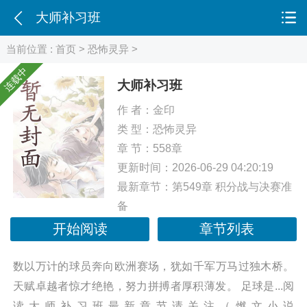
大师补习班
当前位置 :
首页
>
恐怖灵异
>
连载中
大师补习班
作 者：
金印
类 型：
恐怖灵异
章 节：558章
更新时间：2026-06-29 04:20:19
最新章节：
第549章 积分战与决赛准
备
开始阅读
章节列表
数以万计的球员奔向欧洲赛场，犹如千军万马过独木桥。
天赋卓越者惊才绝艳，努力拼搏者厚积薄发。 足球是...阅
读大师补习班最新章节请关注（燃文小说