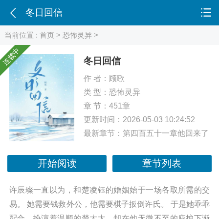
冬日回信
当前位置 :
首页
>
恐怖灵异
>
连载中
冬日回信
作 者：
顾歌
类 型：
恐怖灵异
章 节：451章
更新时间：2026-05-03 10:24:52
最新章节：
第四百五十一章他回来了
开始阅读
章节列表
许辰璨一直以为，和楚凌钰的婚姻始于一场各取所需的交
易。 她需要钱救外公，他需要棋子扳倒许氏。 于是她乖乖
配合，扮演着温顺的楚太太，却在他无微不至的庇护下渐