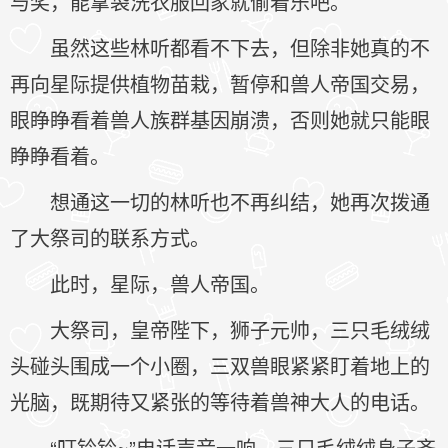
与奖，能拿袋洗衣服回家就偷着乐吧。
虽然这些林听都看不下去，但除非她真的不
再向星际提供植物苗栽，暂停和兽人帝国交易，
眼睁睁看着兽人族群基因崩溃，否则她就只能眼
睁睁看着。
想通这一切的林听也不再纠结，她再次拨通
了大祭司的联系方式。
此时，星际，兽人帝国。
大祭司，皇帝陛下，狮子元帅，三只毛绒绒
头碰头围成一个小圈，三双兽眼紧紧盯着地上的
光脑，既期待又紧张的等待着兽神大人的电话。
“叮铃铃~”电话声音一响，三只毛绒绒身子齐