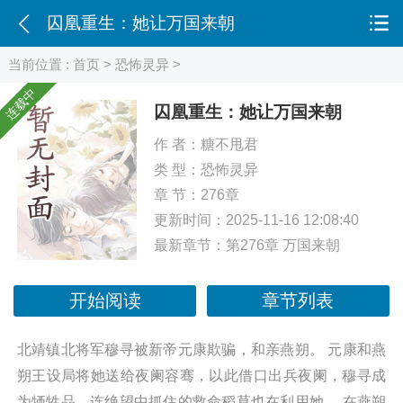
囚凰重生：她让万国来朝
当前位置 :
首页
>
恐怖灵异
>
连载中
囚凰重生：她让万国来朝
作 者：
糖不甩君
类 型：
恐怖灵异
章 节：276章
更新时间：2025-11-16 12:08:40
最新章节：
第276章 万国来朝
开始阅读
章节列表
北靖镇北将军穆寻被新帝元康欺骗，和亲燕朔。 元康和燕
朔王设局将她送给夜阑容骞，以此借口出兵夜阑，穆寻成
为牺牲品，连绝望中抓住的救命稻草也在利用她。 在燕朔