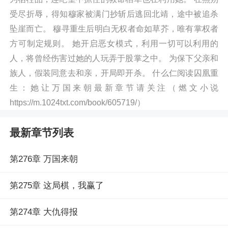
受尽折辱，得知穆家被满门抄斩后逃回北靖，途中被追杀
坠崖而亡。 穆寻重生后明白无权者命如草芥，唯有掌权者
方可制定规则。 她开启恶女模式，利用一切可以利用的
人，将曾经伤害过她的人玩弄于股掌之中。 为保下父亲和
族人，假装同意去和亲，开局即开杀。 什么仁阅读囚凰重
生：她让万国来朝最新章节请关注（燃文小说
https://m.1024txt.com/book/605719/）
最新章节列表
第276章 万国来朝
第275章 这局棋，我赢了
第274章 大仇得报