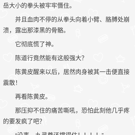
岳大小的拳头被牢牢慑住。
并且血肉不停的从拳头向着小臂、胳膊处崩
溃，露出那漆黑的骨骼。
它彻底慌了神。
陈道行竟然能有这般强大？
陈黄皮醒来以后，居然肉身被其一击便直接
震散！
再看陈黄皮。
那压抑不住的痛苦嘶吼，恐怕此刻他几乎疼
的要发疯了吧？
“没事，九灵尊还撑得住！！！！”