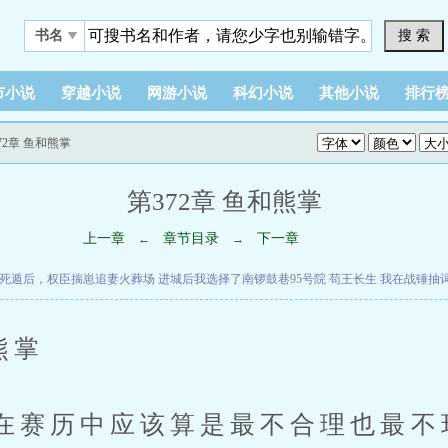
搜 索
书名
市小说
穿越小说
网游小说
科幻小说
其他小说
排行
372章 鱼和熊掌
第372章 鱼和熊掌
上一章
章节目录
下一章
←
→
死遁后，权臣揣崽追妻火葬场
进城后我选择了南锣鼓巷95号院
苟王长生
我在战锤抽
熊掌
在赛历中应该算是最不合理也最不