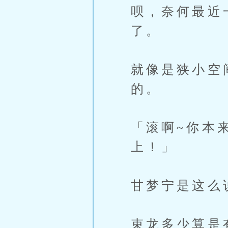
呗，奈何最近
了。
就像是狭小空
的。
「滚啊~你本
上！」
甘梦宁是这么说
束龙多少算是