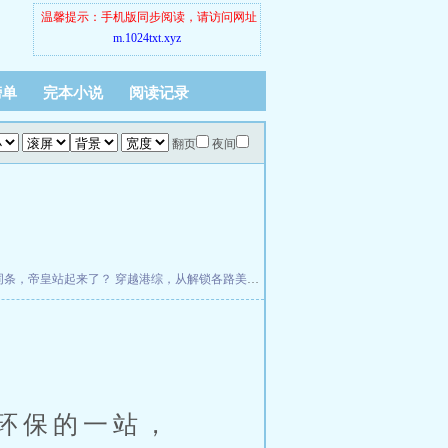
温馨提示：手机版同步阅读，请访问网址
m.1024txt.xyz
榜单
完本小说
阅读记录
翻页
夜间
词条，帝皇站起来了？
穿越港综，从解锁各路美女开始
炽热难眠：冷面总裁步步强占
环保的一站，