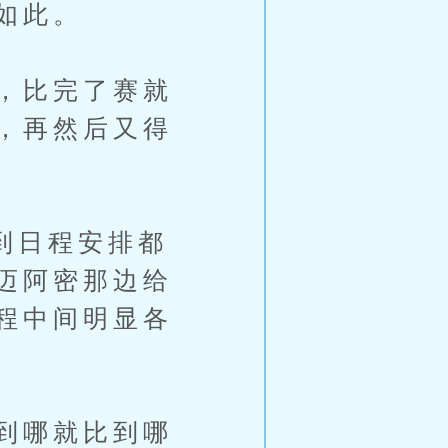
如此。
，比完了赛就
，再然后又得
到日程安排都
迈阿密那边给
程中间明显各
到哪就比到哪