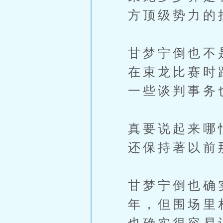
方顶级势力的
甘梦宁倒也不
在束龙比赛时
一些谈判事务
真要说起来哪
还保持著以前
甘梦宁倒也确
年，但围场里