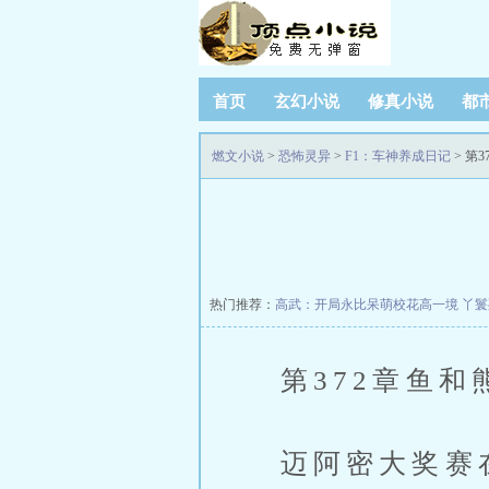
首页
玄幻小说
修真小说
都
燃文小说
>
恐怖灵异
>
F1：车神养成日记
> 第
热门推荐：
高武：开局永比呆萌校花高一境
丫鬟
第372章鱼和
迈阿密大奖赛