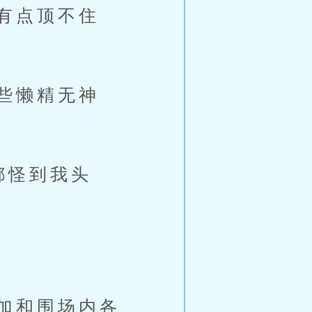
有点顶不住
些懒精无神
都怪到我头
加和围场内各