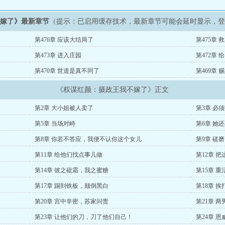
不嫁了》最新章节
（提示：已启用缓存技术，最新章节可能会延时显示，
第476章 应该大结局了
第475章 
第473章 进入庄园
第472章 
第470章 世道是真不同了
第469章 
《权谋红颜：摄政王我不嫁了》正文
第2章 大小姐被人卖了
第3章 必
第5章 当场对峙
第6章 她
第8章 你若不答应，我便不认你这个女儿
第9章 磋
第11章 给他们找点事儿做
第12章 
第14章 彼之砒霜，我之蜜糖
第15章 
第17章 踢到铁板，颠倒黑白
第18章 
第20章 宫中辛密，苏家问责
第21章 
第23章 让他们的刀，刀了他们自己！
第24章 