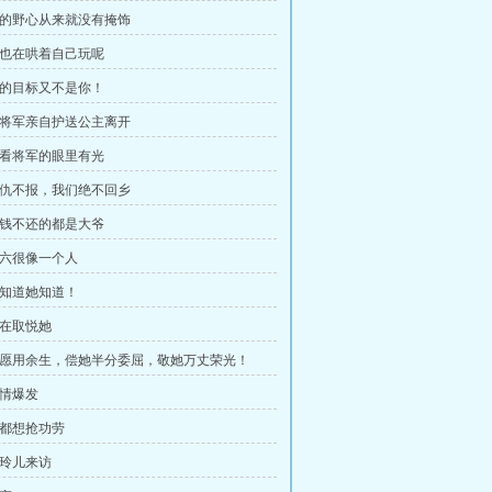
 她的野心从来就没有掩饰
 我也在哄着自己玩呢
 他的目标又不是你！
 本将军亲自护送公主离开
 你看将军的眼里有光
 大仇不报，我们绝不回乡
 有钱不还的都是大爷
 马六很像一个人
 他知道她知道！
他在取悦她
 臣愿用余生，偿她半分委屈，敬她万丈荣光！
疫情爆发
谁都想抢功劳
许玲儿来访