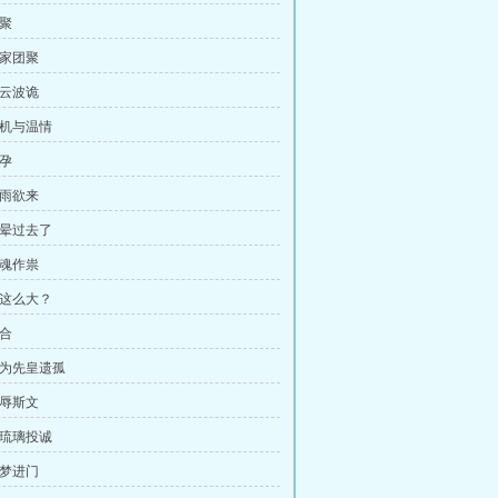
相聚
一家团聚
风云波诡
危机与温情
假孕
山雨欲来
气晕过去了
鬼魂作祟
玩这么大？
汇合
同为先皇遗孤
有辱斯文
白琉璃投诚
云梦进门