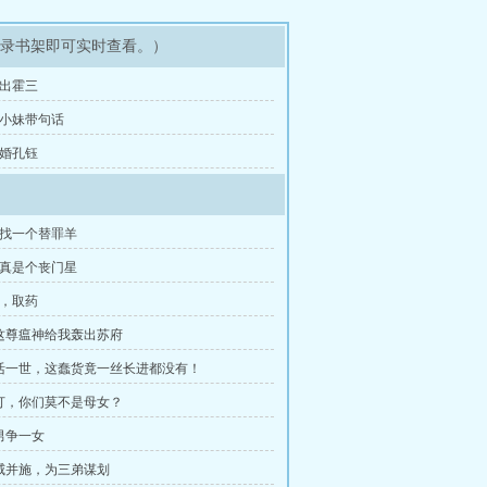
登录书架即可实时查看。）
救出霍三
给小妹带句话
赐婚孔钰
须找一个替罪羊
还真是个丧门星
磨，取药
把这尊瘟神给我轰出苏府
重活一世，这蠢货竟一丝长进都没有！
挨打，你们莫不是母女？
两男争一女
恩威并施，为三弟谋划