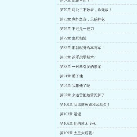
第67章 他是单简？！
第70章 对公主不敬者，杀无赦！
第73章 意外之喜，天赐神衣
第76章 不过是一把刀
第79章 生死相随
第82章 那就献身给本将军！
第85章 苏禾想学魅术?
第88章 一只羊引发的惨案
第91章 睡了他
第94章 我想他了呢
第97章 来道雷把她劈死算了
第100章 我愿随长姐和亲乌蛮！
第103章 活埋
第106章 他的苏禾没死
第109章 太皇太后薨！