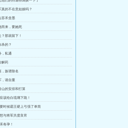
从此他们的待遇得调换一下了
将军真的不在意姑娘吗？
状告苏禾贪墨
冲她而来，要她死
不走？那就留下！
是你杀的？
忠仆，私通
给解药
和离，族谱除名
将军，请自重
苏青山的安排和打算
 你应该给白琉璃下跪！
 必要时候霸王硬上弓强了单简
 我想与将军共度良宵
苏禾有孕！