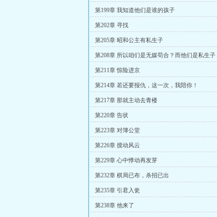
第199章 我知道他们是谁的孩子
第202章 寻找
第205章 昭和公主有私生子
第208章 所以咱们是无媒苟合？而他们是私生子
第211章 惊险进京
第214章 若还要报仇，这一次，我陪你！
第217章 那就主动去青楼
第220章 告状
第223章 对簿公堂
第226章 搅动风云
第229章 心中悸动再发芽
第232章 棋局已布，杀招已出
第235章 引君入瓮
第238章 他来了