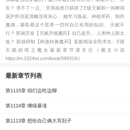
生？ 求不了一点。 开局虽然只获得了E级天赋和一间树洞
庇护所但蓝清幽没有灰心。 她学习炼金、种植草药、制作
魔偶，吸取着这个世界一切对自己有用的知识。 天赋不
行？ 那就开发【天赋升格魔药】自己提升。 人类种上限太
低？ 那就研制【种族转换魔药】直接阅读全民求生：E级
天赋的塔之魔女最新章节请关注（燃文小说
https://m.1024txt.com/book/599318/）
最新章节列表
第1115章 咱们边吃边聊
第1114章 继续暴涨
第1113章 想给自己俩大耳刮子