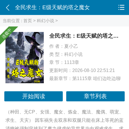
全民求生：E级天赋的塔之魔女
当前位置 :
首页
>
科幻小说
>
连载中
全民求生：E级天赋的塔之魔女
作 者：
夏小乙
类 型：
科幻小说
章 节：1113章
更新时间：2026-08-10 22:51:21
最新章节：
第1115章 咱们边吃边聊
开始阅读
章节列表
（种田、无CP、女强、魔女、炼金、魔法、魔偶、萌宠、
求生、天灾） 因车祸失去双亲和双腿只能在床上等死的蓝
清幽被强制穿越到了魔力肆虐的异世界当中艰难求生。 求