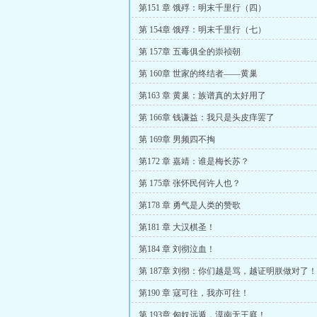
第151 章 饿殍：明末千里行（四）
第 154章 饿殍：明末千里行（七）
第 157章 五毒俱全的崇祯朝
第 160章 世家的终结者——黄巢
第163 章 黄巢：族谱真的太好用了
第 166章 钱谦益：我只是头皮痒罢了
第 169章 男频四不掏
第172 章 嘉靖：谁是梅长苏？
第 175章 张怀民何许人也？
第178 章 勇气是人类的赞歌
第181 章 大汉棋圣！
第184 章 刘彻泣血！
第 187章 刘彻：你们越是骂，越证明朕做对了！
第190 章 寇可往，我亦可往！
第 193章 匈奴远遁，漠南无王庭！