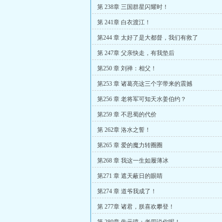
第 238章 三国群星闪耀时！
第 241章 白衣渡江！
第244 章 太好了是大都督，我们有救了
第 247章 父亲快走，有我垫后
第250 章 刘禅：相父！
第253 章 诸葛亮这三个字带来的震撼
第256 章 老将军可知天水姜伯约？
第259 章 不思蜀的代价
第 262章 洛水之誓！
第265 章 爱的魔力转圈圈
第268 章 我这一生如履薄冰
第271 章 遮天蔽日的眼睛
第274 章 道爷我成了！
第 277章 诸君，朕喜欢攀登！