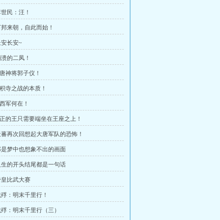
 李世民：汪！
章 万邦来朝，自此而始！
 长安长安~
 崩溃的二凤！
 大唐神将郭子仪！
 香积寺之战的本质！
安西军何在！
 真正的王只需要端坐在王座之上！
章 吐蕃再次回想起大唐军队的恐怖！
章 那是梦中也想象不出的画面
章 人生的开头结尾都是一句话
 帝皇比武大赛
 饿殍：明末千里行！
章 饿殍：明末千里行（三）