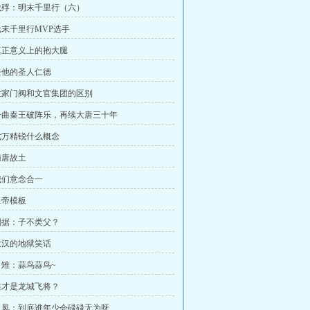
章 饿殍：明末千里行（六）
 元末千里行MVP选手
 真正意义上的抱大腿
 去他的圣人仁德
章 世家门阀和文官集团的区别
章 一曲秦王破阵乐，再续大唐三十年
 七万精锐什么概念
 南唐故土
 我们意念合一
 皇帝模板
 刘据：子不类父？
 大汉的地狱笑话
 吕雉：蒜鸟蒜鸟~
 谁才是龙城飞将？
章 二凤：到底谁年少会碌碌无为呀