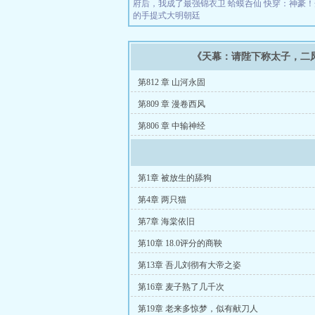
府后，我成了最强锦衣卫
蛤蟆呑仙
快穿：神豪！
的手提式大明朝廷
《天幕：请陛下称太子，二
第812 章 山河永固
第809 章 漫卷西风
第806 章 中输神经
第1章 被放生的舔狗
第4章 两只猫
第7章 海棠依旧
第10章 18.0评分的商鞅
第13章 吾儿刘彻有大帝之姿
第16章 麦子熟了几千次
第19章 老来多惊梦，似有献刀人