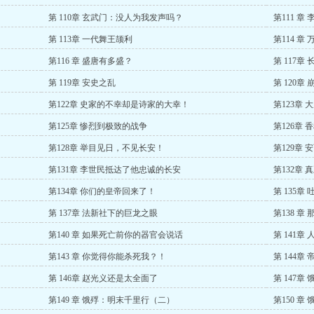
第 110章 玄武门：没人为我发声吗？
第111 章
第 113章 一代舞王颉利
第114 
第116 章 盛唐有多盛？
第 117章
第 119章 安史之乱
第 120章
第122章 史家的不幸却是诗家的大幸！
第123章
第125章 惨烈到极致的战争
第126章
第128章 举目见日，不见长安！
第129章 
第131章 李世民抵达了他忠诚的长安
第132章
第134章 你们的皇帝回来了！
第 135
第 137章 法新社下的巨龙之眼
第138 
第140 章 如果死亡前你的器官会说话
第 141
第143 章 你觉得你能杀死我？！
第 144章
第 146章 赵光义还是太全面了
第 147章
第149 章 饿殍：明末千里行（二）
第150 