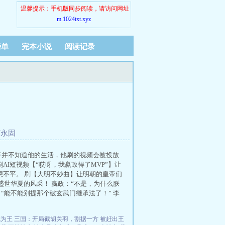
温馨提示：手机版同步阅读，请访问网址
m.1024txt.xyz
榜单
完本小说
阅读记录
河永固
齐并不知道他的生活，他刷的视频会被投放
I短视频【“哎呀，我嬴政得了MVP”】让
懑不平。 刷【大明不妙曲】让明朝的皇帝们
览盛世华夏的风采！ 嬴政：“不是，为什么朕
：“能不能别提那个破玄武门继承法了！” 李
我为王
三国：开局截胡关羽，割据一方
被赶出王