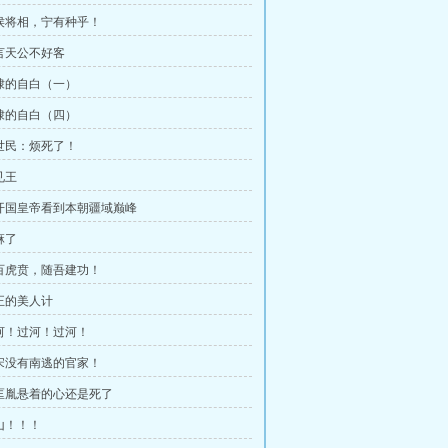
王侯将相，宁有种乎！
谁言天公不好客
朱棣的自白（一）
朱棣的自白（四）
李世民：烦死了！
见王
当开国皇帝看到本朝疆域巅峰
麻了
八百虎贲，随吾建功！
真正的美人计
过河！过河！过河！
大宋没有南逃的官家！
赵匡胤悬着的心还是死了
崖山！！！