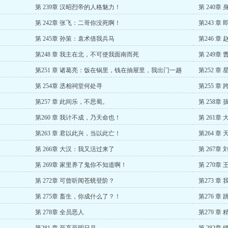
第 239章 汉昭烈帝的人格魅力！
第 240
第 242章 张飞：二哥你没死啊！
第243 
第 245章 孙策：袁术借我兵马
第246 
第248 章 我主在北，不可使我面南而死
第 249章
第251 章 诸葛亮：饭在锅里，钱在抽屉里，我出门一趟
第252 章
第 254章 丞相祠堂何处寻
第255 章
第257 章 此间乐，不思蜀。
第 258章
第260 章 我计不成，乃天命也！
第 261章
第263 章 君以此兴，当以此亡！
第264 章
第 266章 大汉：我又活过来了
第 267章
第 269章 家里养了鬼你不知道啊！
第 270章
第 272章 可曾听闻苍蜣登阶？
第273 章
第 275章 畜生，你成什么了？！
第276 章
第 278章 全员恶人
第279 章