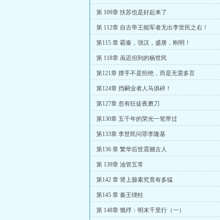
第 109章 扶苏也是好起来了
第 112章 自古帝王能军者无出李世民之右！
第115 章 霸秦，强汉，盛唐，刚明！
第 118章 虽迟但到的杨世民
第121章 摆手不是拒绝，而是无需多言
第124章 挡嗣业者人马俱碎！
第127章 忽有狂徒夜磨刀
第130章 五千年的荣光一笔带过
第133章 李世民问罪李隆基
第136 章 繁华后世震撼古人
第 139章 油管五常
第142 章 肾上腺素究竟有多猛
第145 章 秦王绕柱
第 148章 饿殍：明末千里行（一）