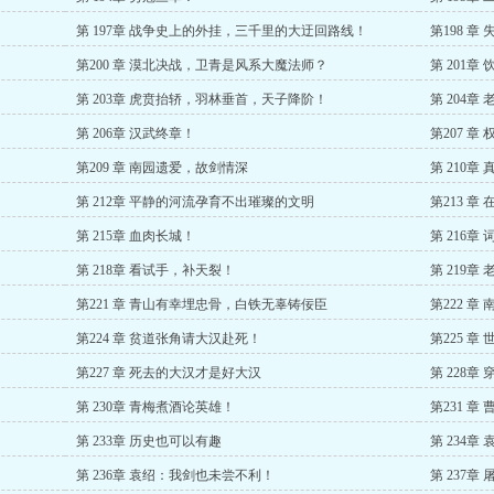
第 197章 战争史上的外挂，三千里的大迂回路线！
第198 
第200 章 漠北决战，卫青是风系大魔法师？
第 201
第 203章 虎贲抬轿，羽林垂首，天子降阶！
第 204章
第 206章 汉武终章！
第207 
第209 章 南园遗爱，故剑情深
第 210章
第 212章 平静的河流孕育不出璀璨的文明
第213 
第 215章 血肉长城！
第 216章
第 218章 看试手，补天裂！
第 219章
第221 章 青山有幸埋忠骨，白铁无辜铸佞臣
第222 
第224 章 贫道张角请大汉赴死！
第225 
第227 章 死去的大汉才是好大汉
第 228
第 230章 青梅煮酒论英雄！
第231 章
第 233章 历史也可以有趣
第 234章
第 236章 袁绍：我剑也未尝不利！
第 237章