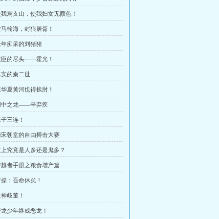
章 失我焉支山，使我妇女无颜色！
章 饮马翰海，封狼居胥！
 老年痴呆的刘猪猪
章 权臣的尽头——霍光！
 真实的秦二世
章 在华夏黄河也得挨肘！
 词中之龙——辛弃疾
 老子三连！
章 南宋朝堂的自由搏击大赛
章 世上究竟是人多还是鬼多？
章 穿越者手册之粮食增产篇
 曹操：吾命休矣！
 袁神歧董！
 屠龙少年终成恶龙！