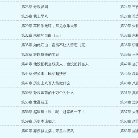
第23章 奇观误国
第24章 
第26章 我上早八
第27章 
第29章 草民朱元璋，拜见永乐大帝
第30章 
第32章 朱棣的自白（三）
第33章 
第35章 如此江山，岂能不让人留恋（完）
第36章 
第38章 难以抉择的奖励
第39章 王
第41章 他没把我当残疾人，也没把我当人
第42章 
第44章 假如李世民穿越扶苏
第45章 嬴
第47章 历史上八百人能做什么
第48章 
第50章 孙权墓前的十万个为什么
第51章 
第53章 龙纛前压
第54章 
第56章 赵匡胤：玖儿呢，赶紧救一下！
第57章 
第59章 历史本该如此
第60章 
第62章 弃疾似去病，宋皇非汉武
第63章 