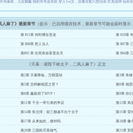
开局暴富，儿女躺赢
我的哥哥是高欢
穿入1vn文，恶毒女配只想活命
狂龙战神
仙命
凤人麻了》最新章节
（提示：已启用缓存技术，最新章节可能会延时显示
第 811章 何时缚住苍龙
第 810章
第 808章 把人当人
第 807章 
第805 章 生死有命富贵在天
第 804章
《天幕：请陛下称太子，二凤人麻了》正文
第2章 天幕降临，万朝震动
第3章 朱
第5章 怎样解相思之苦？
第6章 相
第8章 嬴政得了MVP！
第9章 你
第11章 千古一帝引来的争议
第12章 
第14章 朱元璋：前三都凑不出个太子
第15章 
第17章 从来如此，便对吗
第18章 
第20章 三国耗尽英雄气
第21章 