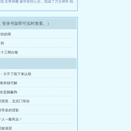
在我
至尊神魔
被夺骨挖心后，我成了万古神帝
我
，登录书架即可实时查看。）
 年轻的雨
三和
 三十三两白银
棣：大不了跪下来认错
思唯有钱可解
们全是躺赢狗
风里雨里，玄武门等你
背对帝皇的背影
像个人一般死去！
邪恶银渐层