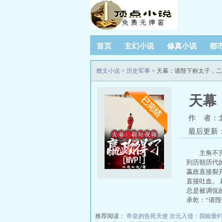
首页
玄幻小说
修真小说
都
燃文小说
>
历史军事
> 天幕：请陛下称太子，
天幕
作 者：
最后更新：20
主角不
到历朝历代
嬴政直接裂
直接吐血。 
总是被调侃的
承乾：“请陛
推荐阅读：
帝皇的告死天使
次元入侵：我能垂