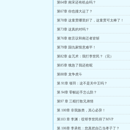
第64章 南宋还有机会吗？
第67章 你也撞大运了？
第70章 这童贯哪里奸了，这童贯可太棒了！
第73章 这真的对吗？
第76章 敢言议和南迁者皆斩
第79章 国仇家恨意难平！
第82章 金兀术：我打李世民？（完）
第85章 饿急了我还抢呢
第88章 龙争虎斗
第 91章 项羽：这不是关中王吗？
第 94章 零帧起手怎么防？
第97 章 三棍打散兄弟情
第 100章 非我族类，其心必异！
第103 章 李渊：哎呀李世民得了MVP
第 106章 李承乾：您真把自己当孝子了？