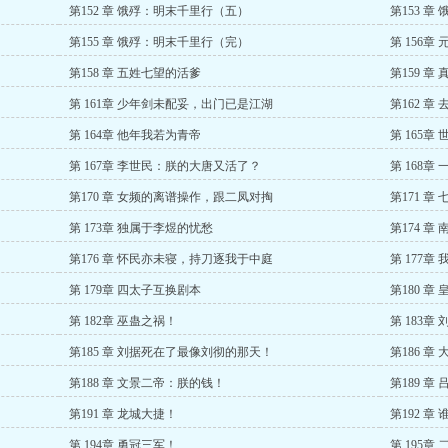
第152 章 饿殍：明末千里行（五）
第153 
第155 章 饿殍：明末千里行（完）
第 156章
第158 章 五姓七望的活爹
第159 章
第 161章 少年剑未配妥，出门已是江湖
第162 章
第 164章 他年我若为青帝
第 165
第 167章 李世民：朕的大唐又活了？
第 168
第170 章 女频的离谱操作，跟二凤对掏
第171 章
第 173章 独属于李煜的忧愁
第174 章
第176 章 怀民亦未寝，持刀逐我于中庭
第 177章
第 179章 四太子互换剧本
第180 章
第 182章 巫蛊之祸！
第 183章
第185 章 刘据死在了最像刘彻的那天！
第186 章
第188 章 文景二帝：朕的钱！
第189 章
第191 章 龙城大捷！
第192 章
第 194章 勇冠三军！
第 195