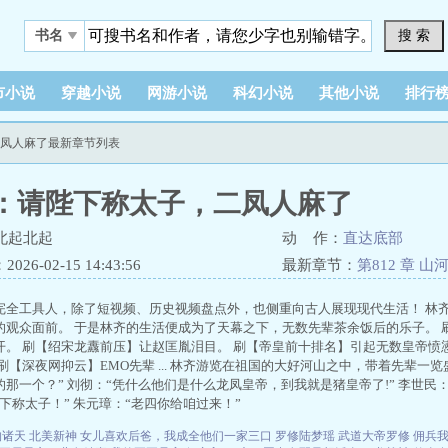
搜 索
书名
市小说
穿越小说
网游小说
科幻小说
其他小说
排行
二凤人麻了最新章节列表
：请陛下称太子，二凤人麻了
北起北起
动 作：
直达底部
26-02-15 14:43:56
最新章节：
第812 章 山
完全工具人，除了短视频、历史视频盘点外，也侧重向古人展现现代生活！ 林
的观众面前。 于是林齐的生活便成为了天幕之下，无数先辈茶余饭后的乐子。 刷A
开。 刷【绍宋龙纛前压】让赵匡胤泪目。 刷【帝皇前十排名】引起无数皇帝愤
刷【深夜网抑云】EMO先辈 ... 林齐游览在祖国的大好河山之中，带着先辈一
那一个？” 刘彻：“凭什么他们是什么龙凤皇帝，到我就是猪皇帝了!” 李世民
下称太子！” 朱元璋：“老四你给咱过来！”
钓诸天
北美新神
女儿喜欢后爸，我成全他们一家三口
罗修陆梦瑶
武道大帝罗修
佣兵