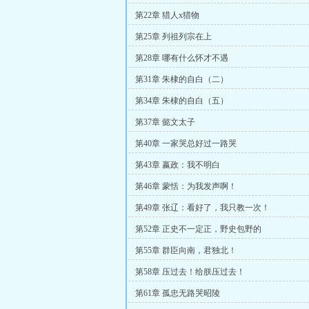
第22章 猎人x猎物
第25章 列祖列宗在上
第28章 哪有什么怀才不遇
第31章 朱棣的自白（二）
第34章 朱棣的自白（五）
第37章 懿文太子
第40章 一家哭总好过一路哭
第43章 嬴政：我不明白
第46章 蒙恬：为我发声啊！
第49章 张辽：看好了，我只教一次！
第52章 正史不一定正，野史包野的
第55章 群臣向南，君独北！
第58章 压过去！给朕压过去！
第61章 孤忠无路哭昭陵