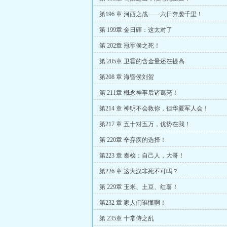
第196 章 河西之战——六日奔袭千里！
第 199章 金日磾：这太对了
第 202章 冠军侯之死！
第 205章 卫霍的含金量还在提高
第208 章 海昏侯刘贺
第 211章 概念神事后诸葛亮！
第214 章 神明不会救你，但华夏军人会！
第217 章 五十对五万，优势在我！
第 220章 辛弃疾的选择！
第223 章 秦桧：自己人，大哥！
第226 章 这大汉非死不可吗？
第 229章 玉米、土豆、红薯！
第232 章 家人们谁懂啊！
第 235章 十常侍之乱