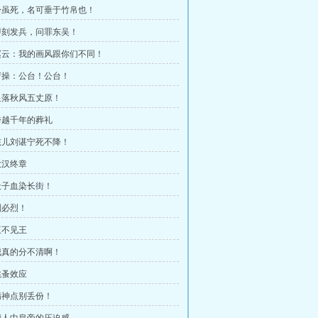
章 身虽死，名可垂于竹帛也！
章 即刻发兵，问罪东吴！
章 赵云：我的画风跟你们不同！
 曹操：公台！公台！
 星落秋风五丈原！
 跨越千年的葬礼
 孩儿刘谌宁死不降！
 大汉终章
 天子血染长街！
 刘必烈！
 王不见王
 我真的分不清啊！
 跳蚤效应
 精神点别丢份！