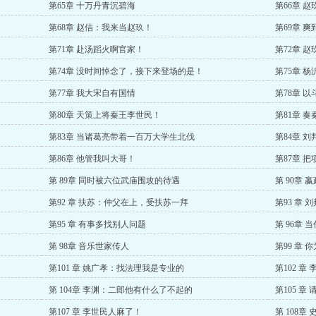
第65章 十万丹青沉碧海
第66章 
第68章 赵佶：我来当赵玖！
第69章 
第71章 赴汤蹈火啊官家！
第72章 
第74章 没时间悼念了，接下来登场的是！
第75章 
第77章 我大宋自有国情
第78章 
第80章 天策上将秦王李世民！
第81章 
第83章 当诸葛亮带着一百万大学生北伐
第84章 
第86章 他管我叫大哥！
第87章 
第 89章 同时被六位武庙围攻的待遇
第 90章
第92 章 扶苏：仲父在上，受扶苏一拜
第93 章
第95 章 有事多找别人问题
第 96章
第 98章 音乐世家传人
第99 章 
第101 章 姚广孝：找法理我是专业的
第102 章
第 104章 李渊：二郎他有什么了不起的
第105 章
第107 章 李世民人麻了！
第 108章