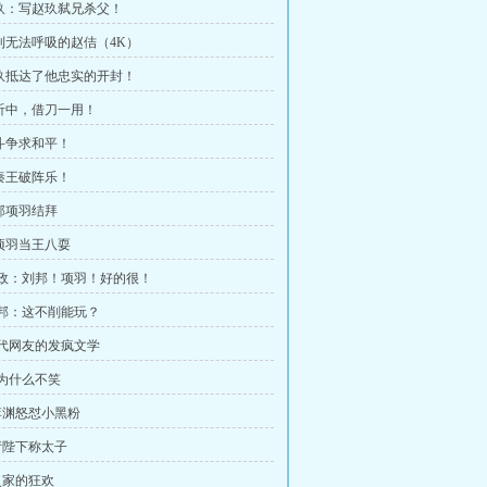
赵玖：写赵玖弑兄杀父！
爽到无法呼吸的赵佶（4K）
赵玖抵达了他忠实的开封！
杨沂中，借刀一用！
以斗争求和平！
奏秦王破阵乐！
刘邦项羽结拜
把项羽当王八耍
 嬴政：刘邦！项羽！好的很！
 刘邦：这不削能玩？
 当代网友的发疯文学
你为什么不笑
 李渊怒怼小黑粉
 请陛下称太子
 史家的狂欢