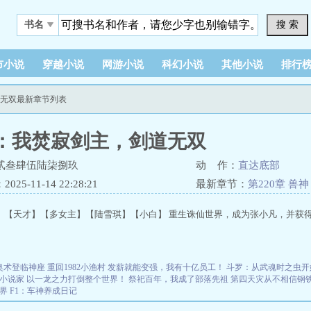
搜 索
书名
市小说
穿越小说
网游小说
科幻小说
其他小说
排行
道无双最新章节列表
：我焚寂剑主，剑道无双
贰叁肆伍陆柒捌玖
动 作：
直达底部
25-11-14 22:28:21
最新章节：
第220章 兽
】【天才】【多女主】【陆雪琪】【小白】 重生诛仙世界，成为张小凡，并获得焚
奥术登临神座
重回1982小渔村
发薪就能变强，我有十亿员工！
斗罗：从武魂时之虫开
小说家
以一龙之力打倒整个世界！
祭祀百年，我成了部落先祖
第四天灾从不相信钢
界
F1：车神养成日记