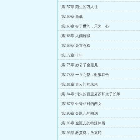
第157章 陌生的万人往
第160章 激战
第163章 存于世间，只为一心
第166章 人间炼狱
第169章 处置苍松
第172章 十年
第175章 妙公子金瓶儿
第178章 一丘之貉，豺狼联合
第181章 青云门的未来
第184章 消失的百里屠苏和太子长琴
第187章 针锋相对的两女
第190章 金瓶儿的幽怨
第193章 金瓶儿的特殊体质
第196章 救黄鸟，放玄蛇