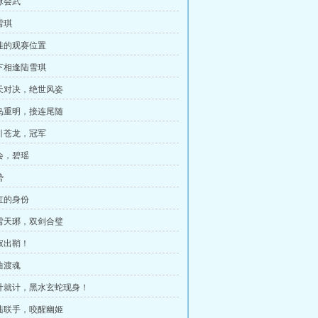
脉会武
雪琪
绝佳的观赛位置
月下相逢陆雪琪
惊天对决，绝世风姿
神鸟重明，接连尾随
剑引苍龙，冠军
误会，碧瑶
势
燕虹的身份
墨雪天琊，双剑合璧
焚寂出鞘！
曲渡魂
将计就计，黑水玄蛇现身！
碧陆联手，咬醒幽姬