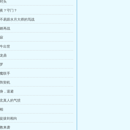
死对头
守夜？守门？
 田不易跟水月大师的骂战
翁婿再战
圆寂
夔牛出世
伏龙鼎
修罗
群魔联手
破阵契机
金身，退避
 道玄真人的气愤
真相
师徒拔剑相向
魔教来袭