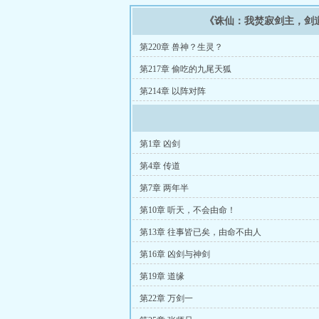
《诛仙：我焚寂剑主，剑
第220章 兽神？生灵？
第217章 偷吃的九尾天狐
第214章 以阵对阵
第1章 凶剑
第4章 传道
第7章 两年半
第10章 听天，不会由命！
第13章 往事皆已矣，由命不由人
第16章 凶剑与神剑
第19章 道缘
第22章 万剑一