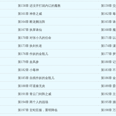
第158章 还没开打就内讧的魔教
第159章
第161章 神兽之威
第162章 
第164章 断龙阙法阵
第165章 
第167章 执掌诛仙
第168章 
第170章 对张小凡的任命
第171章
第173章 执剑长老
第174章 
第176章 作妖的金瓶儿
第177章
第179章 血凤参
第180章
第182章 小毒神
第183章
第185章 自残作妖的金瓶儿
第186章
第188章 吓退秦无炎
第189章
第191章 青云门剑阵之威
第192章
第194章 两个人的战场
第195章 
第197章 玄蛇臣服，重明降临
第198章 