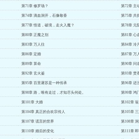
第71章 修罗场？
第72章 
第74章 滴血洞开，石像敬香
第75章 共
第77章 悟道，破境，走火入魔？
第78章 元
第80章 正魔之别
第81章 
第83章 万人往
第84章 冷
第86章 定婚
第87章 
第89章 算命
第90章 问
第92章 玄火鉴
第93章 
第95章 百里屠苏是一种传承
第96章 
第98章 路，唯有走过，才知尽头何处。
第99章 鸿
第101章 大婚
第102章
第104章 真正的合欢宗传人
第105章 
第107章 谎言的世界
第108章 
第110章 婚后的变化
第111章