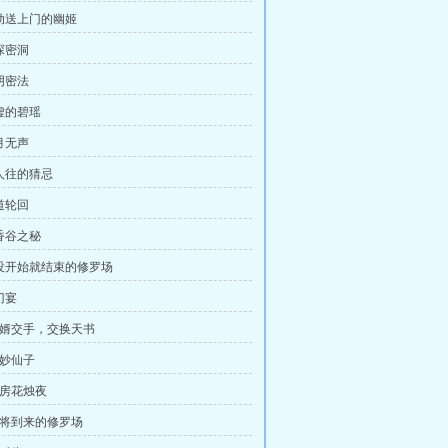
主动送上门的幽姬
探密洞
阴密法
心虚的碧瑶
月无声
万人往的猜忌
道轮回
焚香谷之秘
还没开始就结束的修罗场
门宴
 翁婿交手，交换天书
三妙仙子
洞房花烛夜
 即将到来的修罗场