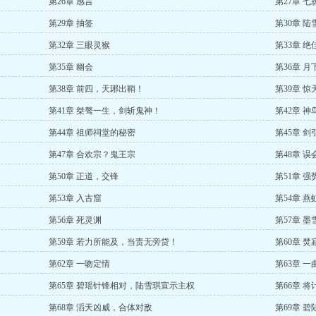
第26章 感言
第27章 七
第29章 抽签
第30章 陆
第32章 三眼灵猴
第33章 
第35章 幽会
第36章 
第38章 前四，天琊出鞘！
第39章 
第41章 桀骜一生，剑斩鬼神！
第42章 
第44章 祖师祠堂的秘密
第45章 
第47章 合欢宗？鬼王宗
第48章 
第50章 正道，交锋
第51章 强
第53章 入古窟
第54章 
第56章 死灵渊
第57章 
第59章 若力所能及，当责无旁贷！
第60章 
第62章 一吻定情
第63章 一
第65章 碧瑶针锋相对，陆雪琪宣示主权
第66章 
第68章 滔天凶威，合体对敌
第69章 