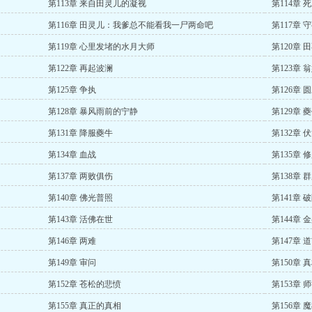
第113章 来自田灵儿的凝视
第114章 
第116章 田灵儿：我爹总不能看我一尸两命吧
第117章 
第119章 心里发堵的水月大师
第120章
第122章 再起波澜
第123章 
第125章 争执
第126章 
第128章 暴风雨前的宁静
第129章 
第131章 降服夔牛
第132章 
第134章 血战
第135章 
第137章 两败俱伤
第138章 
第140章 佛光普照
第141章 
第143章 活佛在世
第144章 
第146章 两难
第147章
第149章 审问
第150章 
第152章 苍松的悲愤
第153章 
第155章 真正的真相
第156章 