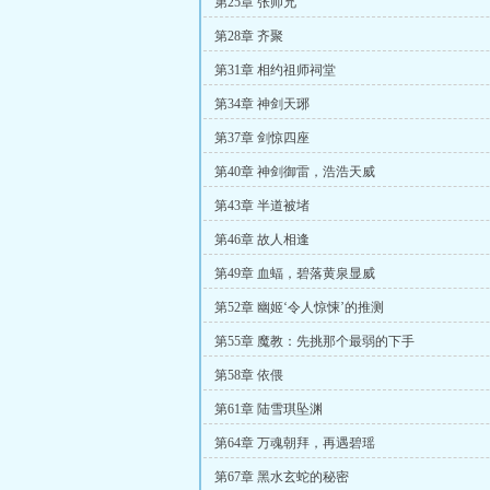
第25章 张师兄
第28章 齐聚
第31章 相约祖师祠堂
第34章 神剑天琊
第37章 剑惊四座
第40章 神剑御雷，浩浩天威
第43章 半道被堵
第46章 故人相逢
第49章 血蝠，碧落黄泉显威
第52章 幽姬‘令人惊悚’的推测
第55章 魔教：先挑那个最弱的下手
第58章 依偎
第61章 陆雪琪坠渊
第64章 万魂朝拜，再遇碧瑶
第67章 黑水玄蛇的秘密