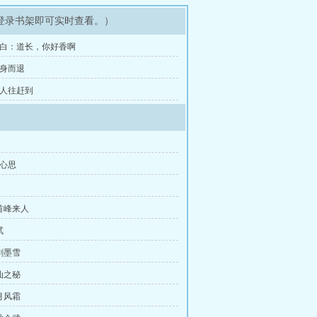
登录书架即可实时查看。）
 小白：道长，你好香啊
全身而退
万人往赶到
女心思
龙首峰来人
试
剑墨雪
仙之秘
月风霜