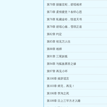
第70章 驯服玄蛇，碧瑶相求
第73章 柔情蜜意？各怀心思
第76章 私藏金铃，悟道天书
第79章 碧瑶心殇，雪琪正道
第82章 约定
第85章 初见万人往
第88章 相师
第91章 三尾妖狐
第94章 与狐族累世之缘
第97章 再见小环
第100章 揭穿谎言
第103章 师兄，再见！
第106章 李洵之死
第109章 日上三竿方才入睡