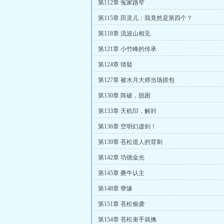
第112章 冤家路窄
第115章 田灵儿：我竟然是第四个？
第118章 流波山相见
第121章 小竹峰的传承
第124章 猜疑
第127章 被水月大师当场抓包
第130章 阵破，脱困
第133章 天机印，解封
第136章 空明幻虚剑！
第139章 苍松道人的背刺
第142章 功德金光
第145章 夔牛认主
第148章 孽缘
第151章 苍松偷袭
第154章 苍松束手就擒