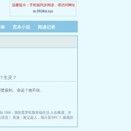
温馨提示：手机版同步阅读，请访问网址
m.1024txt.xyz
榜单
完本小说
阅读记录
神？生灵？
寂剑。 命运？他不信...
始
1986：我的普罗旺斯幸福生活
人在峨眉，开
铁洪流！
美漫：家父超人，我只是NPC？
循规蹈