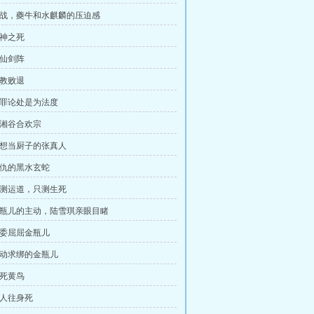
 交战，夔牛和水麒麟的压迫感
毒神之死
诛仙剑阵
魔教败退
 以罪论处是为法度
潇湘谷合欢宗
 梦想当厨子的张真人
 记仇的黑水玄蛇
 不测运道，只测生死
 金瓶儿的主动，陆雪琪亲眼目睹
 委委屈屈金瓶儿
 主动求绑的金瓶儿
濒死黄鸟
万人往身死