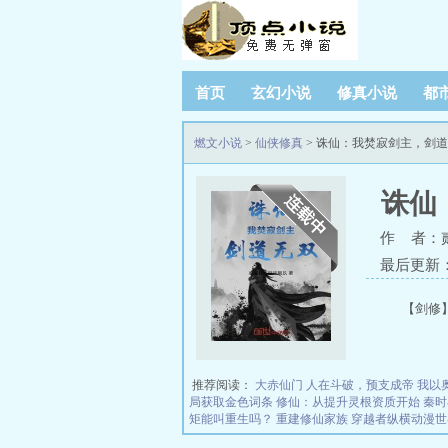
首页
玄幻小说
修真小说
都
燃文小说
>
仙侠修真
> 诛仙：我焚寂剑主，剑
诛仙
作 者：
最后更新：20
【剑修
推荐阅读：
大赤仙门
人在斗破，预支成帝
我以
局获取金色词条
修仙：从提升灵根资质开始
秦时
矩能叫重生吗？
重建修仙家族
穿越者纵横动漫世