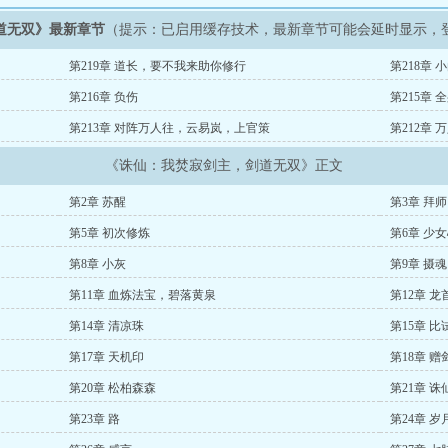
道无双》最新章节
（提示：已启用缓存技术，最新章节可能会延时显示，
第219章 道长，要不我来助你修行
第218章
第216章 负伤
第215章 
第213章 对阵万人往，云易岚，上官策
第212章 
《诛仙：我焚寂剑主，剑道无双》正文
第2章 苏醒
第3章 拜师
第5章 初次修炼
第6章 少
第8章 小灰
第9章 摄魂
第11章 血炼法宝，碧落黄泉
第12章 
第14章 清凉珠
第15章 比
第17章 天机印
第18章 赠
第20章 松柏森森
第21章 诛
第23章 路
第24章 岁