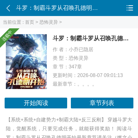
斗罗：制霸斗罗从召唤孔德明开始
当前位置 :
首页
>
恐怖灵异
>
连载中
斗罗：制霸斗罗从召唤孔德明开始
作 者：
小乔已隐居
类 型：
恐怖灵异
章 节：347章
更新时间：2026-08-07 09:01:13
最新章节：
。。。。
开始阅读
章节列表
【系统+系统+自建势力+制霸大陆+反三反刚】 穿越斗罗大
陆，觉醒系统，只要完成任务，就能获得奖励！ 阅读斗
罗：制霸斗罗从召唤孔德明开始最新章节请关注（燃文小