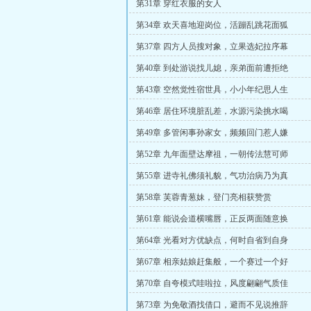
第31章 穿红衣服的女人
第34章 欢天喜地迎岗位，活蹦乱跳花面狐
第37章 四方人员搜对象，立果选妃拉序幕
第40章 到处游说找儿媳，亲弟面前遭拒绝
第43章 空然觉性宿世具，小小年纪思人生
第46章 居住环境脏乱差，水源污染挑水喝
第49章 多管闲事孙家女，频频回门惹人嫌
第52章 九年面壁达摩祖，一朝传法慧可师
第55章 进寺礼佛须礼貌，气功治病乃为真
第58章 芙蓉青葱妹，登门亮相获赞赏
第61章 能说会道横嘴唇，正反两面随意换
第64章 光看对方优缺点，何时自省到自身
第67章 相亲姑娘赶集般，一个赛过一个好
第70章 自夸模式哇啦拉，风度翩翩气质佳
第73章 为免敬酒找借口，避而不见说推辞