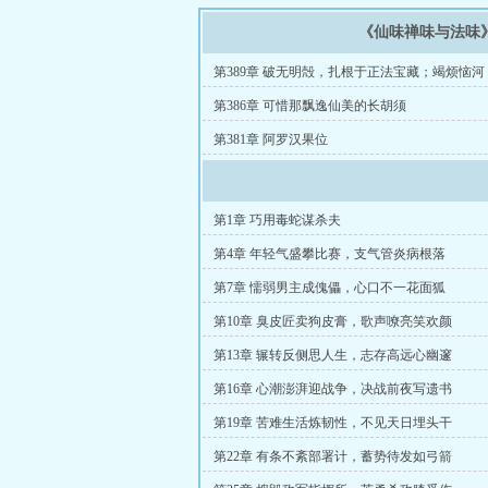
《仙味禅味与法味
第389章 破无明殻，扎根于正法宝藏；竭烦恼
月天宫
第386章 可惜那飘逸仙美的长胡须
第381章 阿罗汉果位
第1章 巧用毒蛇谋杀夫
第4章 年轻气盛攀比赛，支气管炎病根落
第7章 懦弱男主成傀儡，心口不一花面狐
第10章 臭皮匠卖狗皮膏，歌声嘹亮笑欢颜
第13章 辗转反侧思人生，志存高远心幽邃
第16章 心潮澎湃迎战争，决战前夜写遗书
第19章 苦难生活炼韧性，不见天日埋头干
第22章 有条不紊部署计，蓄势待发如弓箭