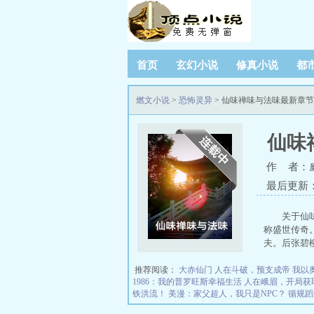
首页
玄幻小说
修真小说
都
燃文小说
>
恐怖灵异
> 仙味禅味与法味最新章
仙味
作 者：
最后更新：20
关于仙
称盛世传奇
夫。后张碧
推荐阅读：
大赤仙门
人在斗破，预支成帝
我以
1986：我的普罗旺斯幸福生活
人在峨眉，开局获
铁洪流！
美漫：家父超人，我只是NPC？
循规蹈