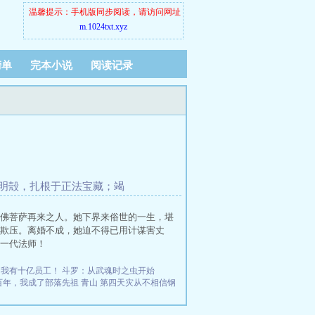
温馨提示：手机版同步阅读，请访问网址
m.1024txt.xyz
榜单
完本小说
阅读记录
破无明殻，扎根于正法宝藏；竭
佛菩萨再来之人。她下界来俗世的一生，堪
欺压。离婚不成，她迫不得已用计谋害丈
一代法师！
，我有十亿员工！
斗罗：从武魂时之虫开始
百年，我成了部落先祖
青山
第四天灾从不相信钢