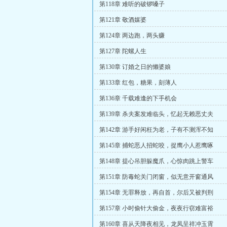
第118章 难听的破锣嗓子
第121章 敬酒媒婆
第124章 两边跑，两头赚
第127章 陀螺人生
第130章 订婚之日的懒婆娘
第133章 红包，糖果，刻薄人
第136章 千载难逢的下手机会
第139章 杀夫案发难临头，忆起无赖恶丈夫
第142章 游手好闲枉为老，子有不测浑不知
第145章 捕蛇恶人招蛇咬，捉鹰小人惹鹰啄
第148章 提心吊胆躲魔爪，心惊肉跳上警车
第151章 防毒蛇关门闭窗，似无意开窗通风
第154章 无罪释放，再自首，尔后又被判刑
第157章 小时偷针大偷金，夜夜行窃难富裕
第160章 喜从天降夜相见，龙凤呈祥冲玉霄