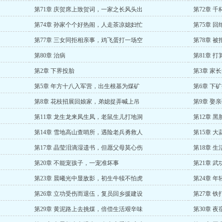
第71章 庆贺席上致贺词，一家之长风头出
第72章 
第74章 孙家个个好热闹，人走茶凉媳妇忙
第75章 
第77章 三女同拒相亲事，鸡飞蛋打一场空
第78章 
第80章 治病
第81章 
第2章 下界投胎
第3章 家
第5章 年方十八入军营，出生根基为煤矿
第6章 下
第8章 花枝招展回娘家，弟媳捉弄喊上吊
第9章 娶
第11章 龙生龙来凤生凤，老鼠生儿打地洞
第12章 
第14章 雪地高山查哨所，遇险老兵勇救人
第15章 
第17章 晶莹泪滴湿遗书，但愿父母莫心伤
第18章 
第20章 不能宠孩子，一宠准坏事
第21章 
第23章 晨曦光中显敌影，初生牛犊不怕虎
第24章 
第26章 立功受伤而退伍，复员回乡援建设
第27章 
第29章 黄泥路上去挑煤，倍偿生活艰辛味
第30章 