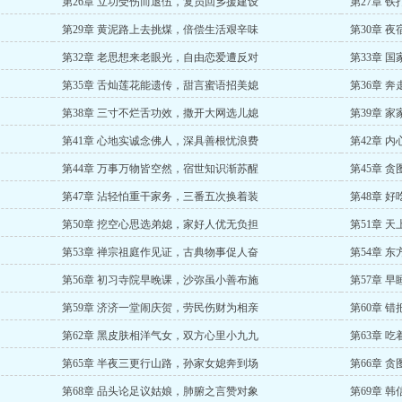
第26章 立功受伤而退伍，复员回乡援建设
第27章 
第29章 黄泥路上去挑煤，倍偿生活艰辛味
第30章 
第32章 老思想来老眼光，自由恋爱遭反对
第33章 
第35章 舌灿莲花能遗传，甜言蜜语招美媳
第36章 
第38章 三寸不烂舌功效，撒开大网选儿媳
第39章 
第41章 心地实诚念佛人，深具善根忧浪费
第42章 
第44章 万事万物皆空然，宿世知识渐苏醒
第45章 
第47章 沾轻怕重干家务，三番五次换着装
第48章 
第50章 挖空心思选弟媳，家好人优无负担
第51章 
第53章 禅宗祖庭作见证，古典物事促人奋
第54章 
第56章 初习寺院早晚课，沙弥虽小善布施
第57章 
第59章 济济一堂闹庆贺，劳民伤财为相亲
第60章 
第62章 黑皮肤相洋气女，双方心里小九九
第63章 
第65章 半夜三更行山路，孙家女媳奔到场
第66章 
第68章 品头论足议姑娘，肺腑之言赞对象
第69章 