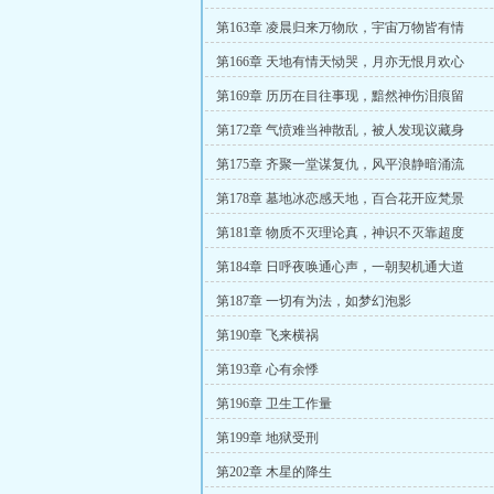
第163章 凌晨归来万物欣，宇宙万物皆有情
第166章 天地有情天恸哭，月亦无恨月欢心
第169章 历历在目往事现，黯然神伤泪痕留
第172章 气愤难当神散乱，被人发现议藏身
第175章 齐聚一堂谋复仇，风平浪静暗涌流
第178章 墓地冰恋感天地，百合花开应梵景
第181章 物质不灭理论真，神识不灭靠超度
第184章 日呼夜唤通心声，一朝契机通大道
第187章 一切有为法，如梦幻泡影
第190章 飞来横祸
第193章 心有余悸
第196章 卫生工作量
第199章 地狱受刑
第202章 木星的降生