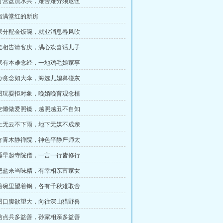
铁打营盘流水兵，难舍难分须退伍
夜宿满堂红的新房
国家分配金饭碗，就业消息春风吹
奔走相告请客庆，满心欢喜话儿子
家家有本难念经，一地鸡毛娘家事
内心贪念如大伞，海选儿媳鼻碰灰
贪图玩耍拒对象，晚婚晚育观念植
好吃懒做爱照镜，越照越丑不自知
天上无云不下雨，地下无媒不成亲
东方青木静禅院，神色平静严师太
早睡早起寺院僧，一言一行皆修行
错把盐来当味精，有幸相亲富家女
吃着碗里望着锅，各有千秋难取舍
贪图口腹欲望大，向往深山猎野兽
韩信点兵多益善，孙家相亲多益善