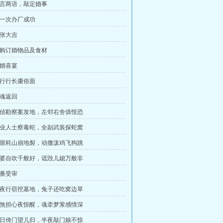
 三言两语，敲定婚事
 第一次办厂成功
开张大吉
 采购订婚物品及食材
订婚喜宴
 银行行长庸俗面
惊魂返回
 刑侦勘察案发地，左邻右舍俱惶恐
 专业人士察毒蛇，全副武装探蛇窝
 惊噩耗山崩地裂，动撒泼鸡飞狗跳
 家婆自吹千般好，诋毁儿媳万般非
连番受审
 雨夜行窃挖墓地，兔子还吃窝边草
 忒煞担心夜惊醒，魂牵梦萦感情深
 日日倚门望儿归，半夜敲门娘不惊