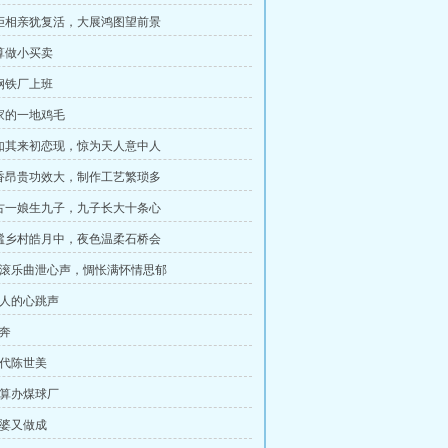
被拒相亲犹复活，大展鸿图望前景
打算做小买卖
到钢铁厂上班
孙家的一地鸡毛
突如其来初恋现，惊为天人意中人
檀香昂贵功效大，制作工艺繁琐多
自古一娘生九子，九子长大十条心
静谧乡村皓月中，夜色温柔石桥会
 摇滚乐曲泄心声，惆怅满怀情思郁
恋人的心跳声
私奔
现代陈世美
打算办煤球厂
媒婆又做成