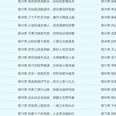
第32章 老思想来老眼光，自由恋爱遭反对
第33章 
第35章 舌灿莲花能遗传，甜言蜜语招美媳
第36章 
第38章 三寸不烂舌功效，撒开大网选儿媳
第39章 
第41章 心地实诚念佛人，深具善根忧浪费
第42章 
第44章 万事万物皆空然，宿世知识渐苏醒
第45章 
第47章 沾轻怕重干家务，三番五次换着装
第48章 
第50章 挖空心思选弟媳，家好人优无负担
第51章 
第53章 禅宗祖庭作见证，古典物事促人奋
第54章 
第56章 初习寺院早晚课，沙弥虽小善布施
第57章 
第59章 济济一堂闹庆贺，劳民伤财为相亲
第60章 
第62章 黑皮肤相洋气女，双方心里小九九
第63章 
第65章 半夜三更行山路，孙家女媳奔到场
第66章 
第68章 品头论足议姑娘，肺腑之言赞对象
第69章 
第71章 庆贺席上致贺词，一家之长风头出
第72章 
第74章 孙家个个好热闹，人走茶凉媳妇忙
第75章 