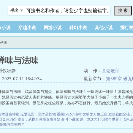
搜 索
书名
市小说
穿越小说
网游小说
科幻小说
其他小说
排行
节列表
禅味与法味
威仪寂静
动 作：
直达底部
25-07-11 16:42:34
最新章节：
第389章 
烦恼河，居住于日月天宫
味禅味与法味：鸡蛋鸭蛋与鹅蛋，仙味禅味与法味！一味更比一味浓！张碧柳是
。她经历过初恋被人害死的惨痛、更经历过夫家婆婆大姑子小姑子与丈夫连番的
柳投案自首获轻判。纵使身处红尘炼狱，她亦不忘修行。最后她投身佛门，终成
奥术登临神座
无限轮回：我才是怪物
重回1982小渔村
文明之万象王座
发薪就能变强
取金色词条
修仙：从提升灵根资质开始
秦时小说家
以一龙之力打倒整个世界！
祭祀
矩能叫重生吗？