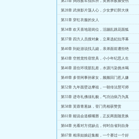
第25章 捣毁敌军指挥所，英勇杀敌膝受伤
第28章 武侠影片荡人心，少女梦幻郭大侠
第31章 穿红衣服的女人
第34章 欢天喜地迎岗位，活蹦乱跳花面狐
第37章 四方人员搜对象，立果选妃拉序幕
第40章 到处游说找儿媳，亲弟面前遭拒绝
第43章 空然觉性宿世具，小小年纪思人生
第46章 居住环境脏乱差，水源污染挑水喝
第49章 多管闲事孙家女，频频回门惹人嫌
第52章 九年面壁达摩祖，一朝传法慧可师
第55章 进寺礼佛须礼貌，气功治病乃为真
第58章 芙蓉青葱妹，登门亮相获赞赏
第61章 能说会道横嘴唇，正反两面随意换
第64章 光看对方优缺点，何时自省到自身
第67章 相亲姑娘赶集般，一个赛过一个好