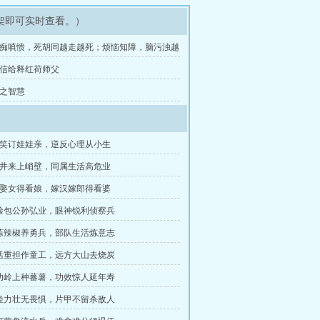
架即可实时查看。）
 愚痴嗔愦，死胡同越走越死；烦恼知障，脑污浊越
 写信给释红荷师父
佛之智慧
长笑订娃娃亲，逆反心理从小生
矿井来上峭壁，同属生活高危业
亲娶女得看娘，嫁汉嫁郎得看婆
黑脸包公孙弘业，眼神锐利侦察兵
大蒜辣椒养勇兵，部队生活炼意志
生活重担作童工，远方大山去烧炭
武功岭上种蕃薯，功效惊人延年寿
年轻力壮无畏惧，片甲不留杀敌人