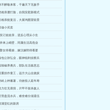
千杯不醉敬来客，干遍天下无敌手
回绝相亲遭打脸，自我安慰新模式
被拒相亲犹复活，大展鸿图望前景
打算做小买卖
长笑订娃娃亲，逆反心理从小生
矿井来上峭壁，同属生活高危业
亲娶女得看娘，嫁汉嫁郎得看婆
黑脸包公孙弘业，眼神锐利侦察兵
大蒜辣椒养勇兵，部队生活炼意志
生活重担作童工，远方大山去烧炭
武功岭上种蕃薯，功效惊人延年寿
年轻力壮无畏惧，片甲不留杀敌人
铁打营盘流水兵，难舍难分须退伍
夜宿满堂红的新房