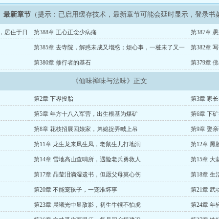
》最新章节
（提示：已启用缓存技术，最新章节可能会延时显示，登录书
河，居住于日
第388章 正心正念少病痛
第387章
积越污
第385章 去寺院，解惑未成又增惑；烦心事，一桩未了又一
第382章
桩
第380章 修行者的基石
第379章 
《仙味禅味与法味》正文
第2章 下界投胎
第3章 家
第5章 年方十八入军营，出生根基为煤矿
第6章 下
第8章 花枝招展回娘家，弟媳捉弄喊上吊
第9章 娶
第11章 龙生龙来凤生凤，老鼠生儿打地洞
第12章 
第14章 雪地高山查哨所，遇险老兵勇救人
第15章 
第17章 晶莹泪滴湿遗书，但愿父母莫心伤
第18章 
第20章 不能宠孩子，一宠准坏事
第21章 
第23章 晨曦光中显敌影，初生牛犊不怕虎
第24章 