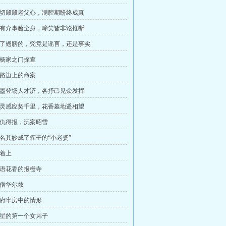
 热切殷殷老父心，满腔期盼终成真
 煞有介事验全身，啼笑皆非论推断
 长了翅膀的，究竟是谣言，还是事实
 上杨家之门探查
 马路边上的命案
 粉墨登场人才济，各抒己见众发挥
 心灵感应契千里，花香墓地遥相望
 大仇得报，沉案昭雪
 莫名其妙成了瘸子的“小老婆”
光着上
 鸟语花香的报栅寺
高僧华尔兹
 冥府牢房中的情形
 木星的第一个女弟子