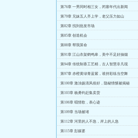
第76章 一男同时相三女，闭塞年代出新闻
第79章 兄妹五人齐上学，老父压力如山
第82章 找到批发市场
第85章 创造机会
第88章 帮我算命
第91章 江山衣架鹤鸣皋，美中不足好抽烟
第94章 传统制香工艺精，古人智慧非凡现
第97章 赤橙黄绿青蓝紫，谁持彩练当空舞
第100章 激浊扬清风俗好，隐秘情愫被揭秘
第103章 杨勇钧赶集卖货
第106章 唱情歌，表心迹
第109章 当场被堵
第112章 河里的人不急，岸上的人急
第115章 彭媒婆