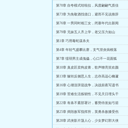
第70章 自夸模式哇啦拉，风度翩翩气质佳
第73章 为免敬酒找借口，避而不见说推辞
第76章 一男同时相三女，闭塞年代出新闻
第79章 兄妹五人齐上学，老父压力如山
第1章 巧用毒蛇谋杀夫
第4章 年轻气盛攀比赛，支气管炎病根落
第7章 懦弱男主成傀儡，心口不一花面狐
第10章 臭皮匠卖狗皮膏，歌声嘹亮笑欢颜
第13章 辗转反侧思人生，志存高远心幽邃
第16章 心潮澎湃迎战争，决战前夜写遗书
第19章 苦难生活炼韧性，不见天日埋头干
第22章 有条不紊部署计，蓄势待发如弓箭
第25章 捣毁敌军指挥所，英勇杀敌膝受伤
第28章 武侠影片荡人心，少女梦幻郭大侠