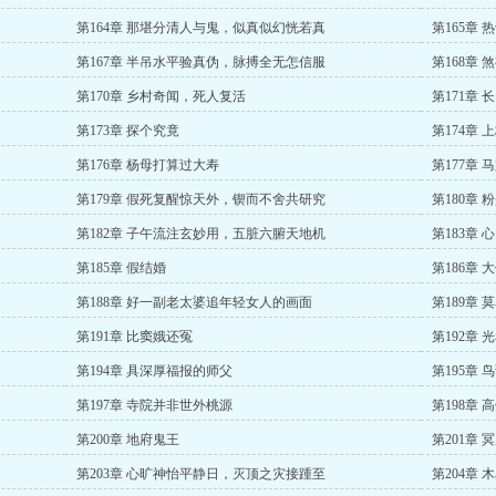
第164章 那堪分清人与鬼，似真似幻恍若真
第165章
第167章 半吊水平验真伪，脉搏全无怎信服
第168章
第170章 乡村奇闻，死人复活
第171章
第173章 探个究竟
第174章
第176章 杨母打算过大寿
第177章
第179章 假死复醒惊天外，锲而不舍共研究
第180章
第182章 子午流注玄妙用，五脏六腑天地机
第183章
第185章 假结婚
第186章
第188章 好一副老太婆追年轻女人的画面
第189章
第191章 比窦娥还冤
第192章 
第194章 具深厚福报的师父
第195章
第197章 寺院并非世外桃源
第198章 
第200章 地府鬼王
第201章
第203章 心旷神怡平静日，灭顶之灾接踵至
第204章