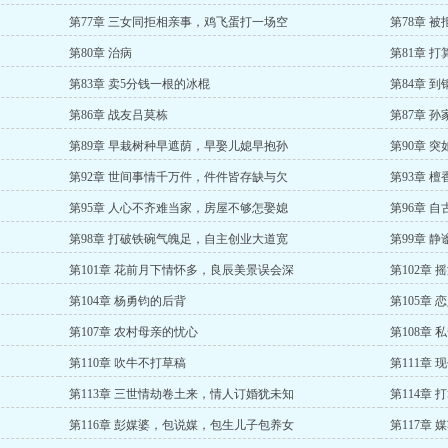
第77章 三女同拒相亲事，鸡飞蛋打一场空
第78章 
第80章 治病
第81章 
第83章 卖5分钱一根的冰棍
第84章 
第86章 战友吕莫栋
第87章 
第89章 早栽树种早遮荫，早娶儿媳早抱孙
第90章 
第92章 世间事情千万件，件件皆存缺与欠
第93章 
第95章 人心不齐难当家，房屋不够怎娶媳
第96章 
第98章 打破铁碗气魄足，自主创业大道宽
第99章 
第101章 花前月下情怀多，良辰美景误会深
第102章
第104章 杨勇钧的后背
第105章 
第107章 农村母亲的忧心
第108章 
第110章 吹牛不打草稿
第111章 
第113章 三世情劫卷土来，情人订婚犹未知
第114章 
第116章 彭媒婆，包说媒，包生儿子包养女
第117章 