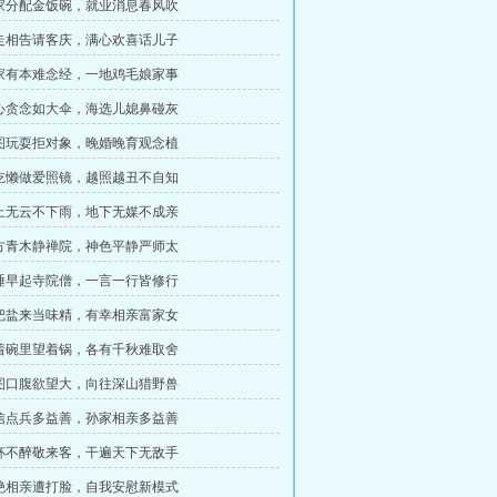
国家分配金饭碗，就业消息春风吹
奔走相告请客庆，满心欢喜话儿子
家家有本难念经，一地鸡毛娘家事
内心贪念如大伞，海选儿媳鼻碰灰
贪图玩耍拒对象，晚婚晚育观念植
好吃懒做爱照镜，越照越丑不自知
天上无云不下雨，地下无媒不成亲
东方青木静禅院，神色平静严师太
早睡早起寺院僧，一言一行皆修行
错把盐来当味精，有幸相亲富家女
吃着碗里望着锅，各有千秋难取舍
贪图口腹欲望大，向往深山猎野兽
韩信点兵多益善，孙家相亲多益善
千杯不醉敬来客，干遍天下无敌手
回绝相亲遭打脸，自我安慰新模式