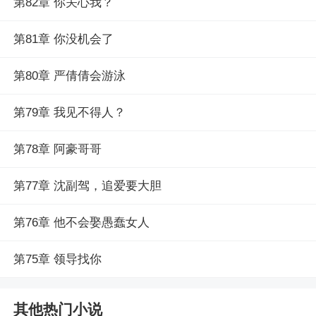
第82章 你关心我？
第81章 你没机会了
第80章 严倩倩会游泳
第79章 我见不得人？
第78章 阿豪哥哥
第77章 沈副驾，追爱要大胆
第76章 他不会娶愚蠢女人
第75章 领导找你
其他热门小说