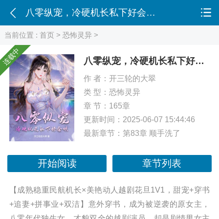
八零纵宠，冷硬机长私下好会哄！
当前位置 :
首页
>
恐怖灵异
>
连载中
八零纵宠，冷硬机长私下好会哄！
作 者：
开三轮的大翠
类 型：
恐怖灵异
章 节：165章
更新时间：2025-06-07 15:44:46
最新章节：
第83章 顺手洗了
开始阅读
章节列表
【成熟稳重民航机长×美艳动人越剧花旦1V1，甜宠+穿书
+追妻+拼事业+双洁】意外穿书，成为被逆袭的原女主，
八零年代独生女，才貌双全的越剧演员，却是剧情男女主