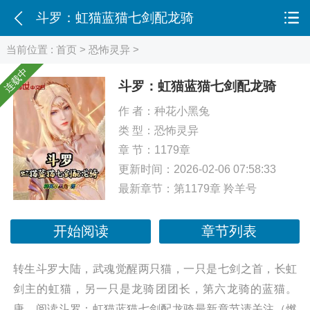
斗罗：虹猫蓝猫七剑配龙骑
当前位置 :
首页
>
恐怖灵异
>
连载中
斗罗：虹猫蓝猫七剑配龙骑
作 者：
种花小黑兔
类 型：
恐怖灵异
章 节：1179章
更新时间：2026-02-06 07:58:33
最新章节：
第1179章 羚羊号
开始阅读
章节列表
转生斗罗大陆，武魂觉醒两只猫，一只是七剑之首，长虹
剑主的虹猫，另一只是龙骑团团长，第六龙骑的蓝猫。
唐... 阅读斗罗：虹猫蓝猫七剑配龙骑最新章节请关注（燃